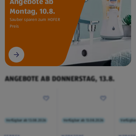
Angebote ab
Montag, 10.8.
Sauber sparen zum HOFER
Preis
ANGEBOTE AB DONNERSTAG, 13.8.
Verfügbar ab 13.08.2026
Verfügbar ab 13.08.2026
Verfügba