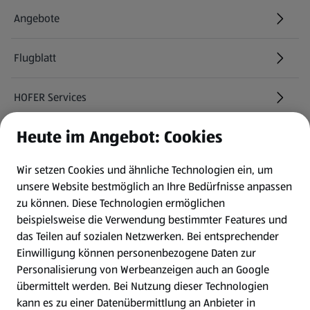
Angebote
Flugblatt
HOFER Services
Heute im Angebot: Cookies
Newsletter
Wir setzen Cookies und ähnliche Technologien ein, um
WhatsApp
unsere Website bestmöglich an Ihre Bedürfnisse anpassen
zu können.
Diese Technologien ermöglichen
Gewinnspiele
beispielsweise die Verwendung bestimmter Features und
das Teilen auf sozialen Netzwerken. Bei entsprechender
Einwilligung können personenbezogene Daten zur
Mein HOFER. Meine Einkäufe.
Personalisierung von Werbeanzeigen auch an Google
übermittelt werden. Bei Nutzung dieser Technologien
Meine Meinung. Mein HOFER.
kann es zu einer Datenübermittlung an Anbieter in