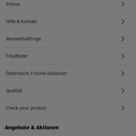
Presse
Hilfe & Kontakt
(öffnet in einem neuen Tab)
Bestandsabfrage
(öffnet in einem neuen Tab)
Filialfinder
Österreichs Frische-Diskonter
Qualität
Check your product
(öffnet in einem neuen Tab)
Angebote & Aktionen