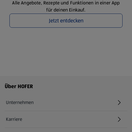
Alle Angebote, Rezepte und Funktionen in einer App
für deinen Einkauf.
Jetzt entdecken
Fußzeilenmenü - weitere Links
Über HOFER
Unternehmen
Karriere
(öffnet in einem neuen Tab)