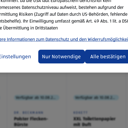
kommen. Da die USA laut Europäischem Gerichtshof kein
emessenes Datenschutzniveau aufweist, bestehen aufgrund der
mittlung Risiken (Zugriff auf Daten durch US-Behörden, fehlende
tsbehelfe). Ihr Einwilligung umfasst gemäß Art. 49 Abs. 1 lit. a D
e Übermittlung in Drittstaaten
ere Informationen zum Datenschutz und den Widerrufsmöglichkei
Einstellungen
Nur Notwendige
Alle bestätigen
Verfügbar ab 10.08.2026
Verfügbar ab 10.08.2026
DR. BECKMANN
KOKETT
Polster Flecken-
XXL Toilettenpapier
Bürste
mit Duft