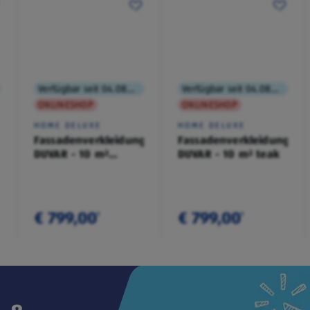
Verfügbar seit 04.08.2026
Verfügbar seit 04.08.2026
ONLINESHOP
ONLINESHOP
HOME DELUXE
HOME DELUXE
Fassadenverkleidung
Fassadenverkleidung
DUVAR - 10 m²
DUVAR - 10 m² teak
anthrazit
€ 799,00
€ 799,00
¹
¹