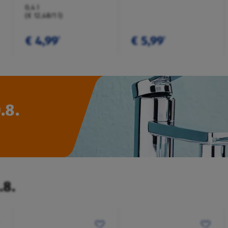
0,4 l
(€ 12,48/1 l)
€ 4,99
€ 5,99
¹
¹
.8.
.8.