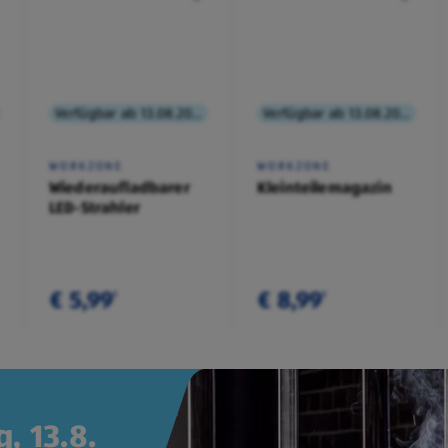
Verfügbar ab 13.08.2026
Verfügbar ab 13.08.2026
WORKZONE
WORKZONE
Wiederaufladbarer
Kleinteilemagazin
LED-Strahler
€ 5,99
€ 8,99
¹
¹
, 13.8.