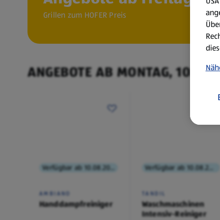
USA 
ang
Grillen zum HOFER Preis
Über
Rech
dies
Näh
ANGEBOTE AB MONTAG, 10.8.
Verfügbar ab 10.08.2026
Verfügbar ab 10.08.2026
AMBIANO
TANDIL
Handdampfreiniger
Waschmaschinen
Intensiv-Reiniger