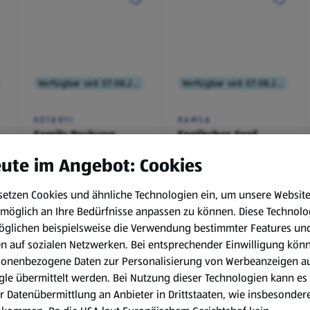
Verfügbar seit 07.08.2026
Verfügbar seit 07.08.2026
KOTÁNYI
RAMSA
Family Packung,
Englischer Senf
Brathendl
ute im Angebot: Cookies
Würzmischung
0,1 kg
(€ 9,90/1 kg)
setzen Cookies und ähnliche Technologien ein, um unsere Websit
€ 2,49
€ 0,99
möglich an Ihre Bedürfnisse anpassen zu können.
Diese Technolo
¹
¹
˒
²
€ 1,29
öglichen beispielsweise die Verwendung bestimmter Features un
en auf sozialen Netzwerken. Bei entsprechender Einwilligung kön
sonenbezogene Daten zur Personalisierung von Werbeanzeigen a
le übermittelt werden. Bei Nutzung dieser Technologien kann es
r Datenübermittlung an Anbieter in Drittstaaten, wie insbesondere
.