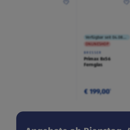
Verfügbar seit 04.08.2026
ONLINESHOP
BRESSER
Primax 8x56
Fernglas
€ 199,00
¹