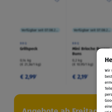
Verfügbar seit 07.08.2026
Verfügbar seit 07.08.2026
BBQ
BBQ
Grillspeck
Mini Brioche Burger
Buns
He
0,14 kg
0,2 kg
(€ 21,36/1 kg)
(€ 10,95/1 kg)
Wir 
€ 2,99
€ 2,19
best
¹
¹
erm
Teil
per
Goog
eine
Angebote ab Freitag, 7.8