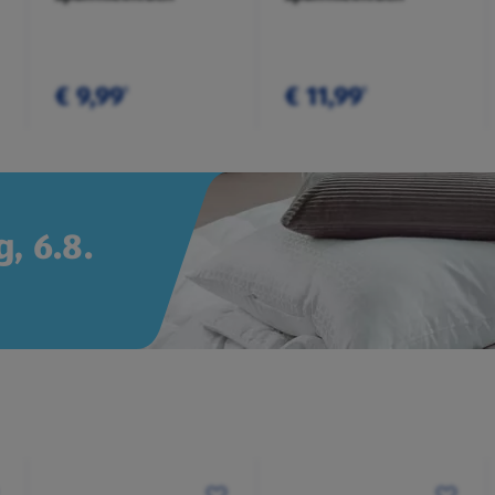
€ 9,99
€ 11,99
¹
¹
, 6.8.