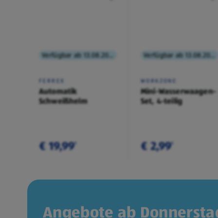
Verfügbar ab 13.08.2026
Verfügbar ab 13.08.2026
FERREX
WORKZONE
Automatik
Mini-Wasserwaagen-
Schweißhelm
Set, 4-teilig
€ 19,99
€ 2,99
¹
¹
Angebote ab Donnerstag