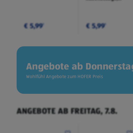
Doppelpkg.
€ 5,99
€ 5,99
¹
¹
Angebote ab Donnerstag
Wohlfühl Angebote zum HOFER Preis
ANGEBOTE AB FREITAG, 7.8.