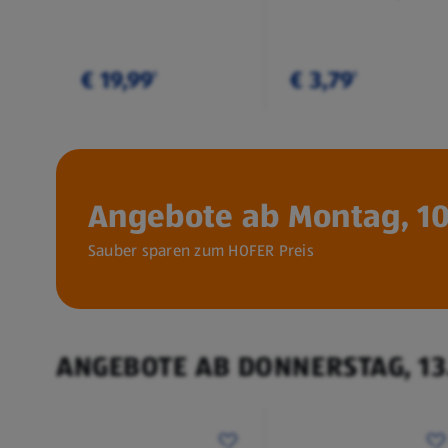
€ 19,99
€ 3,79
¹
¹
Angebote ab Montag, 10
Sauber sparen zum HOFER Preis
ANGEBOTE AB DONNERSTAG, 13