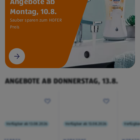
Angebote ab
Montag, 10.8.
Sauber sparen zum HOFER
Preis
ANGEBOTE AB DONNERSTAG, 13.8.
Verfügbar ab 13.08.2026
Verfügbar ab 13.08.2026
Verfügba