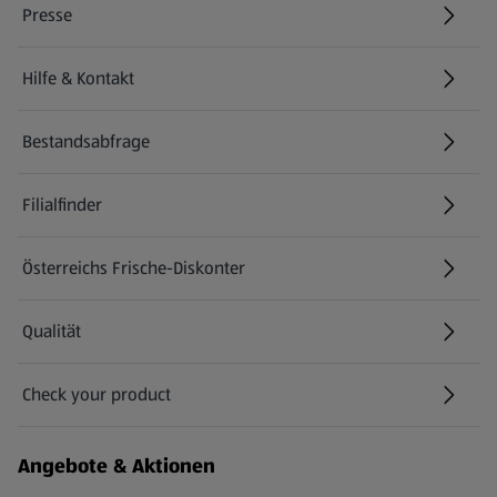
Presse
Hilfe & Kontakt
(öffnet in einem neuen Tab)
Bestandsabfrage
(öffnet in einem neuen Tab)
Filialfinder
Österreichs Frische-Diskonter
Qualität
Check your product
(öffnet in einem neuen Tab)
Angebote & Aktionen