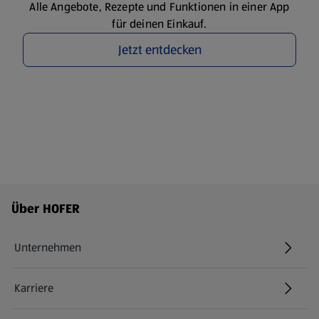
Alle Angebote, Rezepte und Funktionen in einer App
für deinen Einkauf.
Jetzt entdecken
Fußzeilenmenü - weitere Links
Über HOFER
Unternehmen
Karriere
(öffnet in einem neuen Tab)