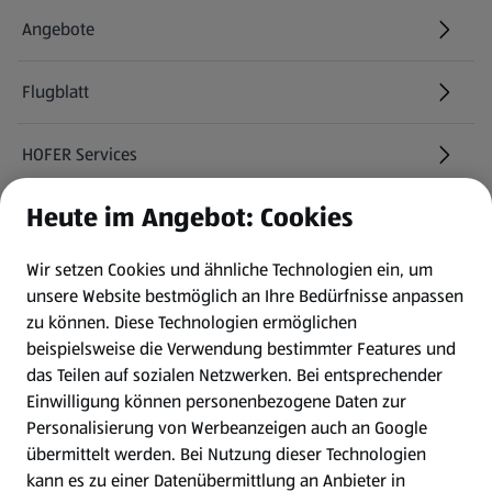
Angebote
Flugblatt
HOFER Services
Heute im Angebot: Cookies
Newsletter
Wir setzen Cookies und ähnliche Technologien ein, um
WhatsApp
unsere Website bestmöglich an Ihre Bedürfnisse anpassen
zu können.
Diese Technologien ermöglichen
Gewinnspiele
beispielsweise die Verwendung bestimmter Features und
das Teilen auf sozialen Netzwerken. Bei entsprechender
Einwilligung können personenbezogene Daten zur
Mein HOFER. Meine Einkäufe.
Personalisierung von Werbeanzeigen auch an Google
übermittelt werden. Bei Nutzung dieser Technologien
Meine Meinung. Mein HOFER.
kann es zu einer Datenübermittlung an Anbieter in