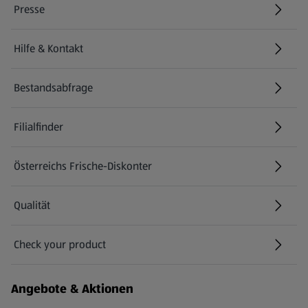
Presse
Hilfe & Kontakt
(öffnet in einem neuen Tab)
Bestandsabfrage
(öffnet in einem neuen Tab)
Filialfinder
Österreichs Frische-Diskonter
Qualität
Check your product
(öffnet in einem neuen Tab)
Angebote & Aktionen