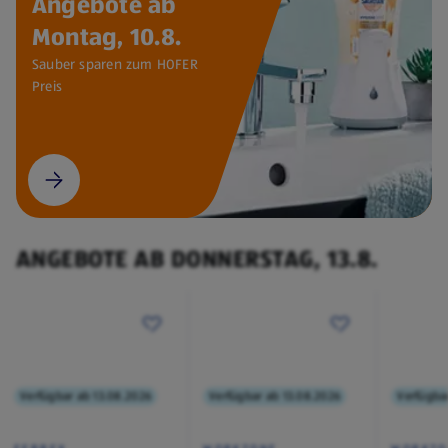
Angebote ab
Montag, 10.8.
Sauber sparen zum HOFER
Preis
ANGEBOTE AB DONNERSTAG, 13.8.
Verfügbar ab 13.08.2026
Verfügbar ab 13.08.2026
Verfügba