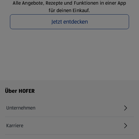
Alle Angebote, Rezepte und Funktionen in einer App
für deinen Einkauf.
Jetzt entdecken
Fußzeilenmenü - weitere Links
Über HOFER
Unternehmen
Karriere
(öffnet in einem neuen Tab)