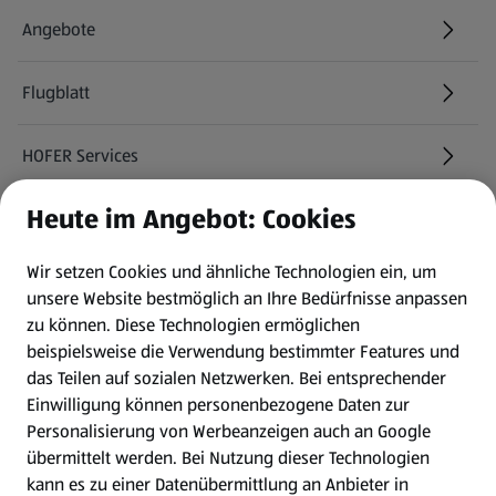
Angebote
Flugblatt
HOFER Services
Heute im Angebot: Cookies
Newsletter
Wir setzen Cookies und ähnliche Technologien ein, um
WhatsApp
unsere Website bestmöglich an Ihre Bedürfnisse anpassen
zu können.
Diese Technologien ermöglichen
Gewinnspiele
beispielsweise die Verwendung bestimmter Features und
das Teilen auf sozialen Netzwerken. Bei entsprechender
Einwilligung können personenbezogene Daten zur
Mein HOFER. Meine Einkäufe.
Personalisierung von Werbeanzeigen auch an Google
übermittelt werden. Bei Nutzung dieser Technologien
Meine Meinung. Mein HOFER.
kann es zu einer Datenübermittlung an Anbieter in