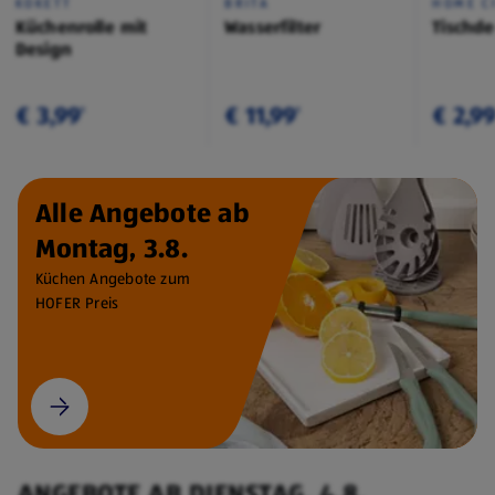
KOKETT
BRITA
HOME C
Küchenrolle mit
Wasserfilter
Tischd
Design
€ 3,99
€ 11,99
€ 2,9
¹
¹
Alle Angebote ab
Montag, 3.8.
Küchen Angebote zum
HOFER Preis
ANGEBOTE AB DIENSTAG, 4.8.