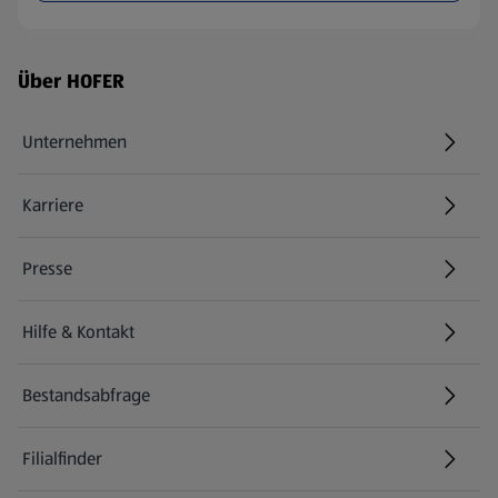
Fußzeilenmenü - weitere Links
Über HOFER
Unternehmen
Karriere
(öffnet in einem neuen Tab)
Presse
Hilfe & Kontakt
(öffnet in einem neuen Tab)
Bestandsabfrage
(öffnet in einem neuen Tab)
Filialfinder