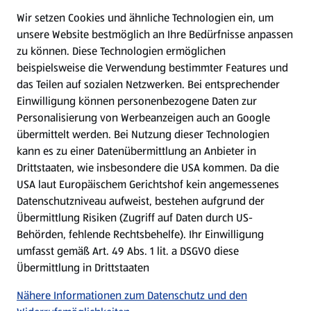
Wir setzen Cookies und ähnliche Technologien ein, um
WhatsApp
unsere Website bestmöglich an Ihre Bedürfnisse anpassen
zu können.
Diese Technologien ermöglichen
Gewinnspiele
beispielsweise die Verwendung bestimmter Features und
das Teilen auf sozialen Netzwerken. Bei entsprechender
Einwilligung können personenbezogene Daten zur
Mein HOFER. Meine Einkäufe.
Personalisierung von Werbeanzeigen auch an Google
übermittelt werden. Bei Nutzung dieser Technologien
Meine Meinung. Mein HOFER.
kann es zu einer Datenübermittlung an Anbieter in
Drittstaaten, wie insbesondere die USA kommen. Da die
Gutscheingroßbestellung
USA laut Europäischem Gerichtshof kein angemessenes
(öffnet in einem neuen Tab)
Datenschutzniveau aufweist, bestehen aufgrund der
Übermittlung Risiken (Zugriff auf Daten durch US-
Folge uns hier:
Behörden, fehlende Rechtsbehelfe). Ihr Einwilligung
umfasst gemäß Art. 49 Abs. 1 lit. a DSGVO diese
Übermittlung in Drittstaaten
Jetzt die HOFER App downloaden
Nähere Informationen zum Datenschutz und den