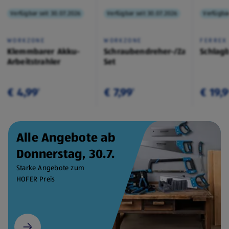
Verfügbar seit 30.07.2026
Verfügbar seit 30.07.2026
Verfügbar
WORKZONE
WORKZONE
FERREX
Klemmbarer Akku-
Schraubendreher-/Zangen-
Schlag
Arbeitstrahler
Set
€ 4,99
€ 7,99
€ 19,
¹
¹
Alle Angebote ab
Donnerstag, 30.7.
Starke Angebote zum
HOFER Preis