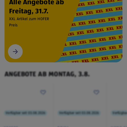
Alle Angebote ab
Freitag, 31.7.
XXL Artikel zum HOFER
Preis
ANGEBOTE AB MONTAG, 3.8.
Verfügbar seit 03.08.2026
Verfügbar seit 03.08.2026
Verfügbar