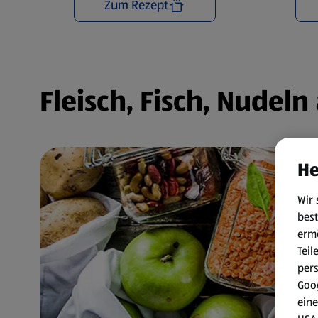
Zum Rezept
Fleisch, Fisch, Nudel
He
Wir 
best
erm
Teil
per
Goog
eine