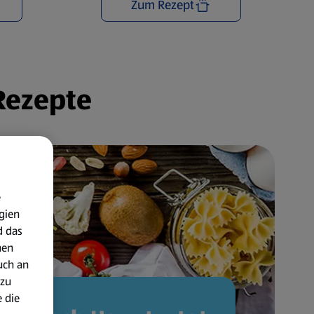
Zum Rezept
 Rezepte
e
gien
d das
nen
uch an
 zu
 die