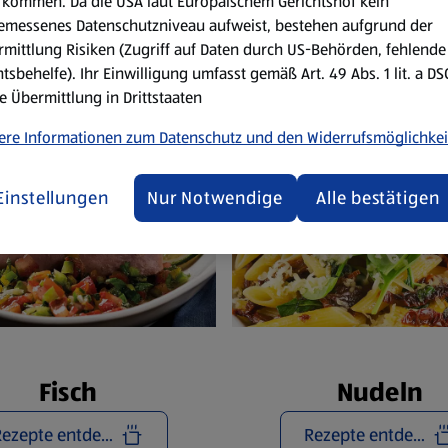
Reze
kommen. Da die USA laut Europäischem Gerichtshof kein
emessenes Datenschutzniveau aufweist, bestehen aufgrund der
mittlung Risiken (Zugriff auf Daten durch US-Behörden, fehlende
tsbehelfe). Ihr Einwilligung umfasst gemäß Art. 49 Abs. 1 lit. a D
e Übermittlung in Drittstaaten
ere Informationen zum Datenschutz und den Widerrufsmöglichkei
Einstellungen
Nur Notwendige
Alle bestätigen
Fisch
Nudeln
Rezepte entdecken
Rezepte entdecken