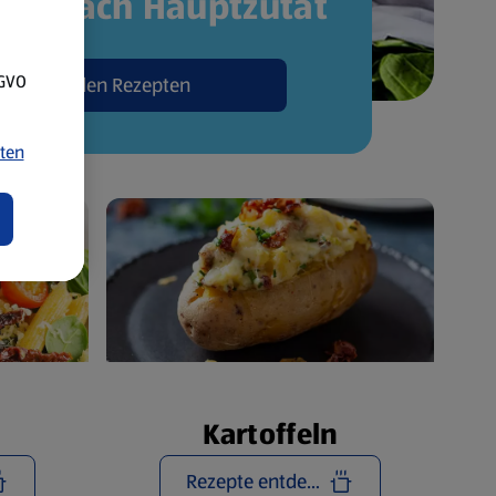
pte nach Hauptzutat
SGVO
Zu den Rezepten
ten
Kartoffeln
Rezepte entdecken