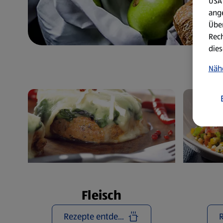
USA 
ang
Über
Rech
dies
Näh
Fleisch
Rezepte entdecken