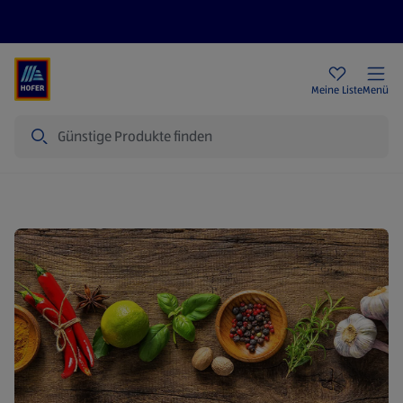
Rezeptwelt
Newsletter
HOFER Filialen
Meine Liste
Menü
Suche