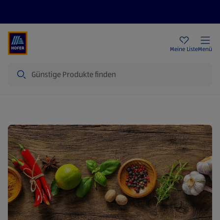
Rezeptwelt
Newsletter
HOFER Filialen
Meine Liste
Menü
Suche