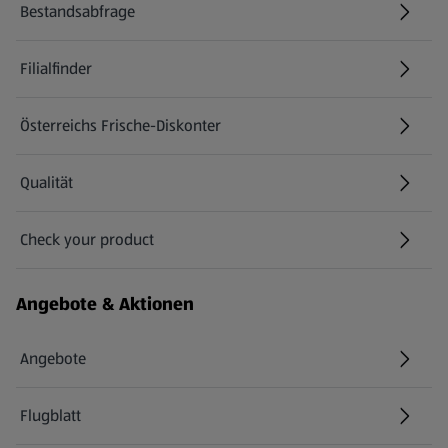
Bestandsabfrage
(öffnet in einem neuen Tab)
Filialfinder
Österreichs Frische-Diskonter
Qualität
Check your product
(öffnet in einem neuen Tab)
Angebote & Aktionen
Angebote
Flugblatt