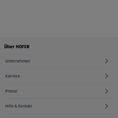
Fußzeilenmenü - weitere Links
Über HOFER
Unternehmen
Karriere
(öffnet in einem neuen Tab)
Presse
Hilfe & Kontakt
(öffnet in einem neuen Tab)