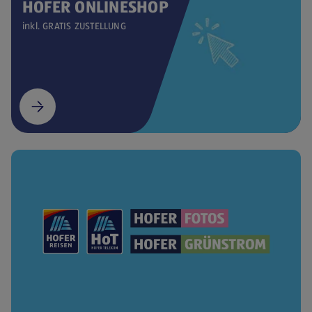
HOFER ONLINESHOP
inkl. GRATIS ZUSTELLUNG
(öffnet in einem neuen Tab)