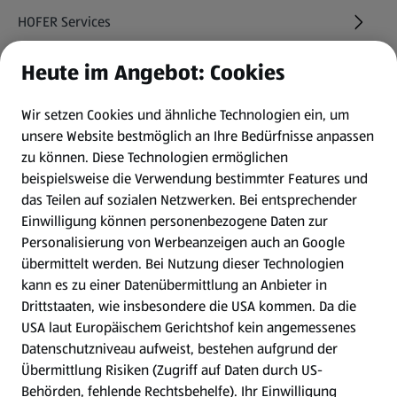
HOFER Services
Heute im Angebot: Cookies
Newsletter
Wir setzen Cookies und ähnliche Technologien ein, um
WhatsApp
unsere Website bestmöglich an Ihre Bedürfnisse anpassen
zu können.
Diese Technologien ermöglichen
Gewinnspiele
beispielsweise die Verwendung bestimmter Features und
das Teilen auf sozialen Netzwerken. Bei entsprechender
Einwilligung können personenbezogene Daten zur
Mein HOFER. Meine Einkäufe.
Personalisierung von Werbeanzeigen auch an Google
übermittelt werden. Bei Nutzung dieser Technologien
Meine Meinung. Mein HOFER.
kann es zu einer Datenübermittlung an Anbieter in
Drittstaaten, wie insbesondere die USA kommen. Da die
Gutscheingroßbestellung
USA laut Europäischem Gerichtshof kein angemessenes
(öffnet in einem neuen Tab)
Datenschutzniveau aufweist, bestehen aufgrund der
Übermittlung Risiken (Zugriff auf Daten durch US-
Folge uns hier:
Behörden, fehlende Rechtsbehelfe). Ihr Einwilligung