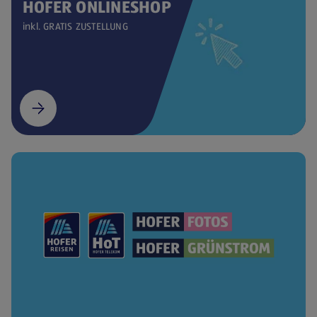
HOFER ONLINESHOP
inkl. GRATIS ZUSTELLUNG
(öffnet in einem neuen Tab)