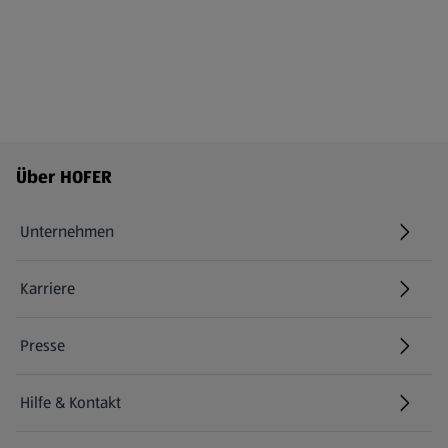
Fußzeilenmenü - weitere Links
Über HOFER
Unternehmen
Karriere
(öffnet in einem neuen Tab)
Presse
Hilfe & Kontakt
(öffnet in einem neuen Tab)