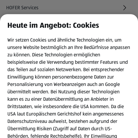
HOFER Services
Heute im Angebot: Cookies
Newsletter
Wir setzen Cookies und ähnliche Technologien ein, um
WhatsApp
unsere Website bestmöglich an Ihre Bedürfnisse anpassen
zu können.
Diese Technologien ermöglichen
Gewinnspiele
beispielsweise die Verwendung bestimmter Features und
das Teilen auf sozialen Netzwerken. Bei entsprechender
Einwilligung können personenbezogene Daten zur
Mein HOFER. Meine Einkäufe.
Personalisierung von Werbeanzeigen auch an Google
übermittelt werden. Bei Nutzung dieser Technologien
Meine Meinung. Mein HOFER.
kann es zu einer Datenübermittlung an Anbieter in
Drittstaaten, wie insbesondere die USA kommen. Da die
Gutscheingroßbestellung
USA laut Europäischem Gerichtshof kein angemessenes
(öffnet in einem neuen Tab)
Datenschutzniveau aufweist, bestehen aufgrund der
Übermittlung Risiken (Zugriff auf Daten durch US-
Folge uns hier:
Behörden, fehlende Rechtsbehelfe). Ihr Einwilligung