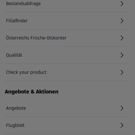
Bestandsabfrage
(öffnet in einem neuen Tab)
Filialfinder
Österreichs Frische-Diskonter
Qualität
Check your product
(öffnet in einem neuen Tab)
Angebote & Aktionen
Angebote
Flugblatt