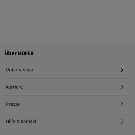
Fußzeilenmenü - weitere Links
Über HOFER
Unternehmen
Karriere
(öffnet in einem neuen Tab)
Presse
Hilfe & Kontakt
(öffnet in einem neuen Tab)