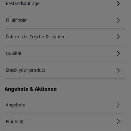
Bestandsabfrage
(öffnet in einem neuen Tab)
Filialfinder
Österreichs Frische-Diskonter
Qualität
Check your product
(öffnet in einem neuen Tab)
Angebote & Aktionen
Angebote
Flugblatt