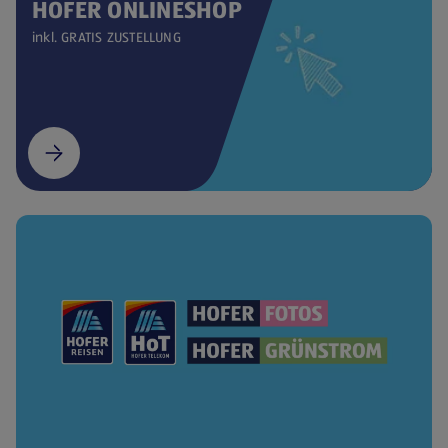
HOFER ONLINESHOP
inkl. GRATIS ZUSTELLUNG
(öffnet in einem neuen Tab)