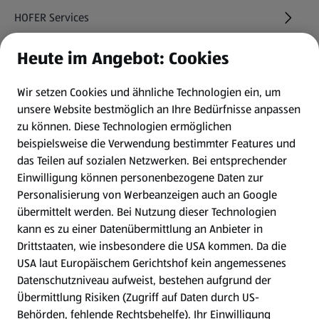
HOFER Services
Heute im Angebot: Cookies
Newsletter
Wir setzen Cookies und ähnliche Technologien ein, um
WhatsApp
unsere Website bestmöglich an Ihre Bedürfnisse anpassen
zu können.
Diese Technologien ermöglichen
Gewinnspiele
beispielsweise die Verwendung bestimmter Features und
das Teilen auf sozialen Netzwerken. Bei entsprechender
Einwilligung können personenbezogene Daten zur
Mein HOFER. Meine Einkäufe.
Personalisierung von Werbeanzeigen auch an Google
übermittelt werden. Bei Nutzung dieser Technologien
Meine Meinung. Mein HOFER.
kann es zu einer Datenübermittlung an Anbieter in
Drittstaaten, wie insbesondere die USA kommen. Da die
Gutscheingroßbestellung
USA laut Europäischem Gerichtshof kein angemessenes
(öffnet in einem neuen Tab)
Datenschutzniveau aufweist, bestehen aufgrund der
Übermittlung Risiken (Zugriff auf Daten durch US-
Folge uns hier:
Behörden, fehlende Rechtsbehelfe). Ihr Einwilligung