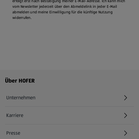
erfolgt erst nach Bestätigung meiner E-Mail-Adresse. Ich kann mich
vom Newsletter jederzeit über den Abmeldelink in jeder E‑Mail
abmelden und meine Einwilligung für die künftige Nutzung
widerrufen.
Fußzeilenmenü - weitere Links
Über HOFER
Unternehmen
Karriere
(öffnet in einem neuen Tab)
Presse