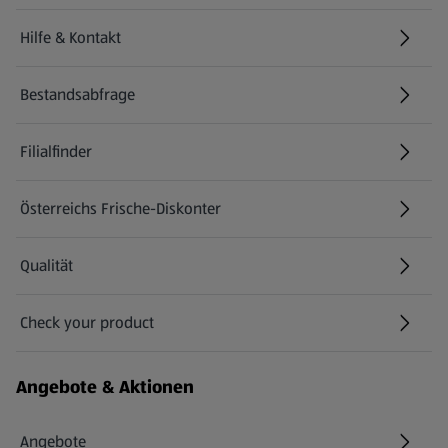
Hilfe & Kontakt
(öffnet in einem neuen Tab)
Bestandsabfrage
(öffnet in einem neuen Tab)
Filialfinder
Österreichs Frische-Diskonter
Qualität
Check your product
(öffnet in einem neuen Tab)
Angebote & Aktionen
Angebote