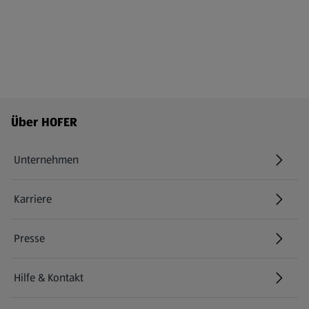
Fußzeilenmenü - weitere Links
Über HOFER
Unternehmen
Karriere
(öffnet in einem neuen Tab)
Presse
Hilfe & Kontakt
(öffnet in einem neuen Tab)