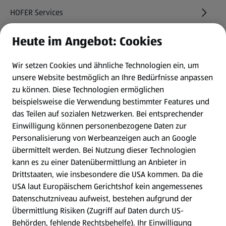
HOFER Services
Heute im Angebot: Cookies
Newsletter
Wir setzen Cookies und ähnliche Technologien ein, um
WhatsApp
unsere Website bestmöglich an Ihre Bedürfnisse anpassen
zu können.
Diese Technologien ermöglichen
Gewinnspiele
beispielsweise die Verwendung bestimmter Features und
das Teilen auf sozialen Netzwerken. Bei entsprechender
Einwilligung können personenbezogene Daten zur
Mein HOFER. Meine Einkäufe.
Personalisierung von Werbeanzeigen auch an Google
übermittelt werden. Bei Nutzung dieser Technologien
Meine Meinung. Mein HOFER.
kann es zu einer Datenübermittlung an Anbieter in
Drittstaaten, wie insbesondere die USA kommen. Da die
Gutscheingroßbestellung
USA laut Europäischem Gerichtshof kein angemessenes
(öffnet in einem neuen Tab)
Datenschutzniveau aufweist, bestehen aufgrund der
Übermittlung Risiken (Zugriff auf Daten durch US-
Folge uns hier:
Behörden, fehlende Rechtsbehelfe). Ihr Einwilligung