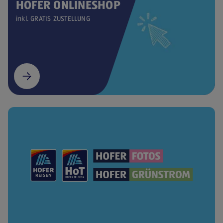
HOFER ONLINESHOP
inkl. GRATIS ZUSTELLUNG
(öffnet in einem neuen Tab)