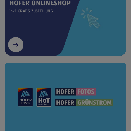
HOFER ONLINESHOP
inkl. GRATIS ZUSTELLUNG
(öffnet in einem neuen Tab)