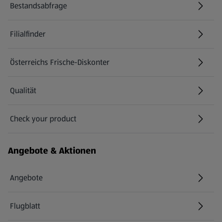
Bestandsabfrage
(öffnet in einem neuen Tab)
Filialfinder
Österreichs Frische-Diskonter
Qualität
Check your product
(öffnet in einem neuen Tab)
Angebote & Aktionen
Angebote
Flugblatt