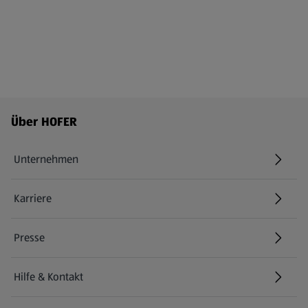
Fußzeilenmenü - weitere Links
Über HOFER
Unternehmen
Karriere
(öffnet in einem neuen Tab)
Presse
Hilfe & Kontakt
(öffnet in einem neuen Tab)