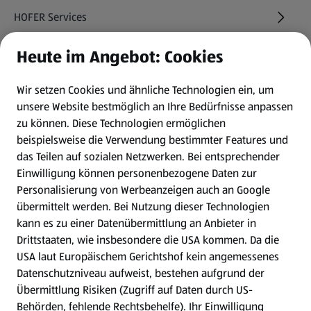
HOFER Services
Heute im Angebot: Cookies
Newsletter
Wir setzen Cookies und ähnliche Technologien ein, um
WhatsApp
unsere Website bestmöglich an Ihre Bedürfnisse anpassen
zu können.
Diese Technologien ermöglichen
Gewinnspiele
beispielsweise die Verwendung bestimmter Features und
das Teilen auf sozialen Netzwerken. Bei entsprechender
Einwilligung können personenbezogene Daten zur
Mein HOFER. Meine Einkäufe.
Personalisierung von Werbeanzeigen auch an Google
übermittelt werden. Bei Nutzung dieser Technologien
Meine Meinung. Mein HOFER.
kann es zu einer Datenübermittlung an Anbieter in
Drittstaaten, wie insbesondere die USA kommen. Da die
Gutscheingroßbestellung
USA laut Europäischem Gerichtshof kein angemessenes
(öffnet in einem neuen Tab)
Datenschutzniveau aufweist, bestehen aufgrund der
Übermittlung Risiken (Zugriff auf Daten durch US-
Folge uns hier:
Behörden, fehlende Rechtsbehelfe). Ihr Einwilligung