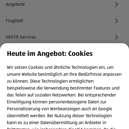
Angebote
Flugblatt
HOFER Services
Heute im Angebot: Cookies
Newsletter
Wir setzen Cookies und ähnliche Technologien ein, um
WhatsApp
unsere Website bestmöglich an Ihre Bedürfnisse anpassen
zu können.
Diese Technologien ermöglichen
Gewinnspiele
beispielsweise die Verwendung bestimmter Features und
das Teilen auf sozialen Netzwerken. Bei entsprechender
Einwilligung können personenbezogene Daten zur
Mein HOFER. Meine Einkäufe.
Personalisierung von Werbeanzeigen auch an Google
übermittelt werden. Bei Nutzung dieser Technologien
Meine Meinung. Mein HOFER.
kann es zu einer Datenübermittlung an Anbieter in