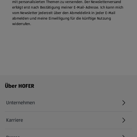
mit personalisierten Themen zu versenden. Der Newsletterversand
erfolgt erst nach Bestätigung meiner E-Mail-Adresse. Ich kann mich
vom Newsletter jederzeit über den Abmeldelink in jeder E‑Mail
abmelden und meine Einwilligung für die künftige Nutzung
widerrufen.
Fußzeilenmenü - weitere Links
Über HOFER
Unternehmen
Karriere
(öffnet in einem neuen Tab)