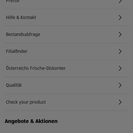
Presse
Hilfe & Kontakt
(öffnet in einem neuen Tab)
Bestandsabfrage
(öffnet in einem neuen Tab)
Filialfinder
Österreichs Frische-Diskonter
Qualität
Check your product
(öffnet in einem neuen Tab)
Angebote & Aktionen