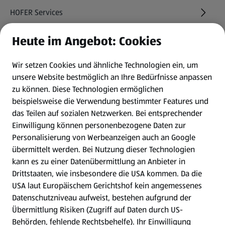
HOFER Services
Heute im Angebot: Cookies
Newsletter
Wir setzen Cookies und ähnliche Technologien ein, um
WhatsApp
unsere Website bestmöglich an Ihre Bedürfnisse anpassen
zu können.
Diese Technologien ermöglichen
Gewinnspiele
beispielsweise die Verwendung bestimmter Features und
das Teilen auf sozialen Netzwerken. Bei entsprechender
Einwilligung können personenbezogene Daten zur
Mein HOFER. Meine Einkäufe.
Personalisierung von Werbeanzeigen auch an Google
übermittelt werden. Bei Nutzung dieser Technologien
Meine Meinung. Mein HOFER.
kann es zu einer Datenübermittlung an Anbieter in
Drittstaaten, wie insbesondere die USA kommen. Da die
Gutscheingroßbestellung
USA laut Europäischem Gerichtshof kein angemessenes
(öffnet in einem neuen Tab)
Datenschutzniveau aufweist, bestehen aufgrund der
Übermittlung Risiken (Zugriff auf Daten durch US-
Folge uns hier:
Behörden, fehlende Rechtsbehelfe). Ihr Einwilligung