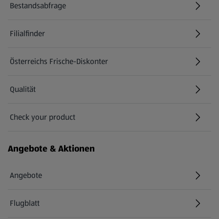
Bestandsabfrage
(öffnet in einem neuen Tab)
Filialfinder
Österreichs Frische-Diskonter
Qualität
Check your product
(öffnet in einem neuen Tab)
Angebote & Aktionen
Angebote
Flugblatt