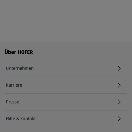
Fußzeilenmenü - weitere Links
Über HOFER
Unternehmen
Karriere
(öffnet in einem neuen Tab)
Presse
Hilfe & Kontakt
(öffnet in einem neuen Tab)