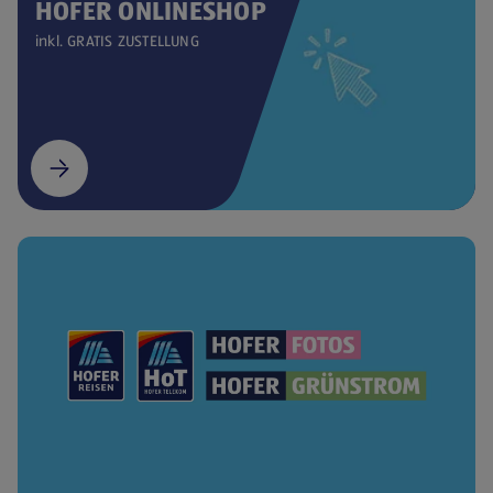
HOFER ONLINESHOP
inkl. GRATIS ZUSTELLUNG
(öffnet in einem neuen Tab)