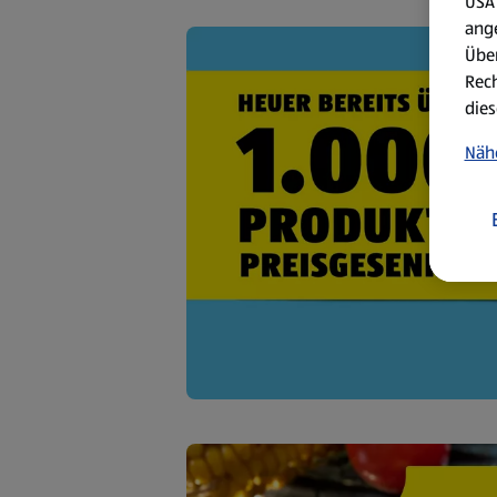
USA 
ang
Über
Rech
dies
Näh