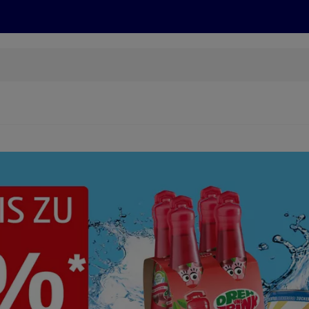
Grillen
ONLINESHOP
HOFER REISEN, HoT, FOTOS, GRÜN
(öffnet in einem neuen Tab)