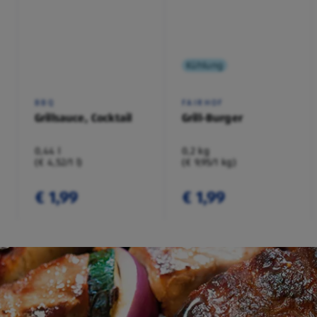
Kühlung
BBQ
FAIRHOF
Grillsauce, Cocktail
Grill-Burger
0,44 l
0,2 kg
(€ 4,52/1 l)
(€ 9,95/1 kg)
€ 1,99
€ 1,99