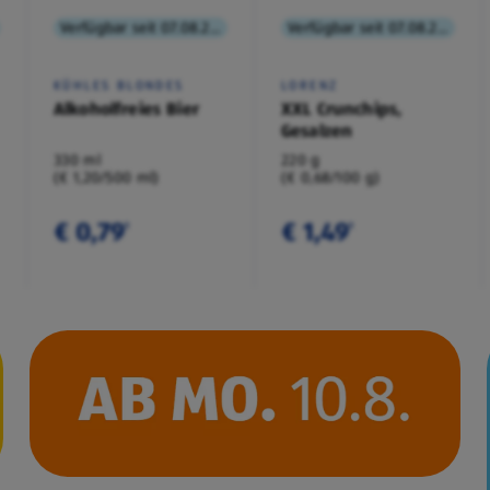
Verfügbar seit 07.08.2026
Verfügbar seit 07.08.2026
KÜHLES BLONDES
LORENZ
Alkoholfreies Bier
XXL Crunchips,
Gesalzen
330 ml
220 g
(€ 1,20/500 ml)
(€ 0,68/100 g)
€ 0,79
€ 1,49
¹
¹