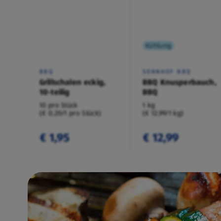
Kühlung
BBQ
SONNHOF BBQ
Grillschalen eckig,
BBQ Knusperbauch,
10-teilig
BBQ
10 pro Stück
1 kg
(€ 0,20/1 pro Stück)
(€ 12,99/1 kg)
€ 1,95
€ 12,99