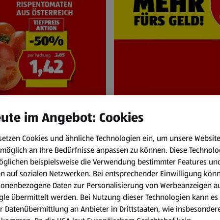
ute im Angebot: Cookies
setzen Cookies und ähnliche Technologien ein, um unsere Websit
NEN
HOFER Pr
möglich an Ihre Bedürfnisse anpassen zu können.
Diese Technolo
und Sa. 8.8.
Immer zum HOFER
öglichen beispielsweise die Verwendung bestimmter Features un
en auf sozialen Netzwerken. Bei entsprechender Einwilligung kön
sonenbezogene Daten zur Personalisierung von Werbeanzeigen a
le übermittelt werden. Bei Nutzung dieser Technologien kann es
r Datenübermittlung an Anbieter in Drittstaaten, wie insbesondere