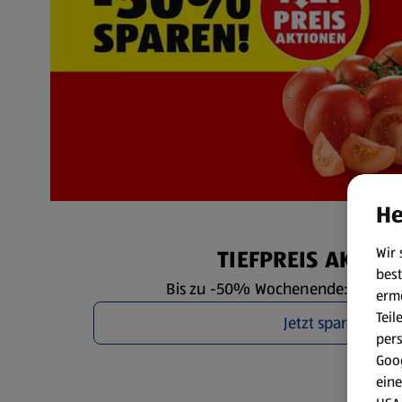
He
Wir 
TIEFPREIS AKTIO
best
Bis zu -50% Wochenende: Fr. 7.8. 
erm
Teil
Jetzt sparen
per
Goog
eine