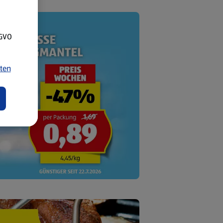
SGVO
ten