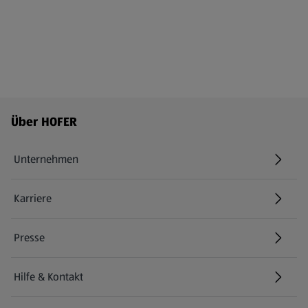
Fußzeilenmenü - weitere Links
Über HOFER
Unternehmen
Karriere
(öffnet in einem neuen Tab)
Presse
Hilfe & Kontakt
(öffnet in einem neuen Tab)