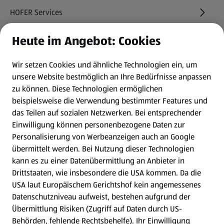
HOFER Services
Heute im Angebot: Cookies
Newsletter
Wir setzen Cookies und ähnliche Technologien ein, um
WhatsApp
unsere Website bestmöglich an Ihre Bedürfnisse anpassen
zu können.
Diese Technologien ermöglichen
Gewinnspiele
beispielsweise die Verwendung bestimmter Features und
das Teilen auf sozialen Netzwerken. Bei entsprechender
Einwilligung können personenbezogene Daten zur
Mein HOFER. Meine Einkäufe.
Personalisierung von Werbeanzeigen auch an Google
übermittelt werden. Bei Nutzung dieser Technologien
Meine Meinung. Mein HOFER.
kann es zu einer Datenübermittlung an Anbieter in
Drittstaaten, wie insbesondere die USA kommen. Da die
Gutscheingroßbestellung
USA laut Europäischem Gerichtshof kein angemessenes
(öffnet in einem neuen Tab)
Datenschutzniveau aufweist, bestehen aufgrund der
Übermittlung Risiken (Zugriff auf Daten durch US-
Folge uns hier:
Behörden, fehlende Rechtsbehelfe). Ihr Einwilligung