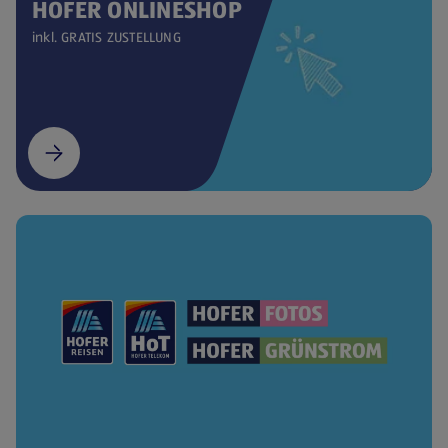
HOFER ONLINESHOP
inkl. GRATIS ZUSTELLUNG
(öffnet in einem neuen Tab)