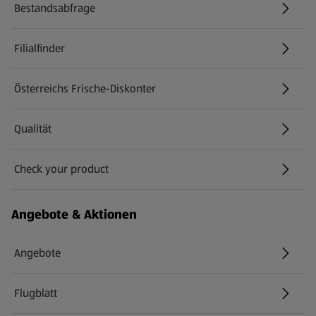
Bestandsabfrage
(öffnet in einem neuen Tab)
Filialfinder
Österreichs Frische-Diskonter
Qualität
Check your product
(öffnet in einem neuen Tab)
Angebote & Aktionen
Angebote
Flugblatt