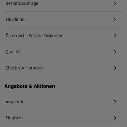
Bestandsabfrage
(öffnet in einem neuen Tab)
Filialfinder
Österreichs Frische-Diskonter
Qualität
Check your product
(öffnet in einem neuen Tab)
Angebote & Aktionen
Angebote
Flugblatt