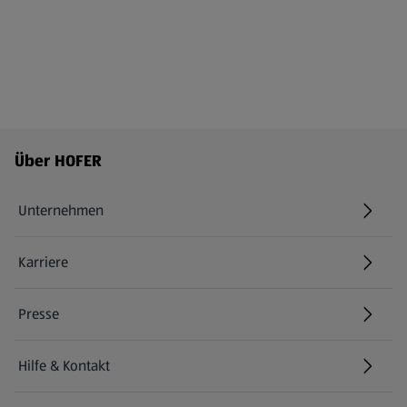
Fußzeilenmenü - weitere Links
Über HOFER
Unternehmen
Karriere
(öffnet in einem neuen Tab)
Presse
Hilfe & Kontakt
(öffnet in einem neuen Tab)