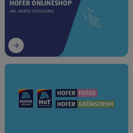
HOFER ONLINESHOP
inkl. GRATIS ZUSTELLUNG
(öffnet in einem neuen Tab)