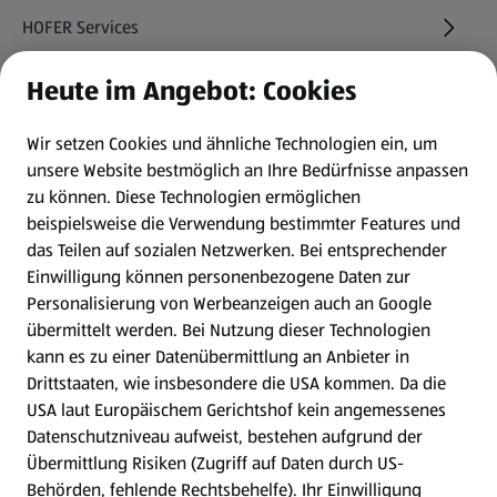
HOFER Services
Heute im Angebot: Cookies
Newsletter
Wir setzen Cookies und ähnliche Technologien ein, um
WhatsApp
unsere Website bestmöglich an Ihre Bedürfnisse anpassen
zu können.
Diese Technologien ermöglichen
Gewinnspiele
beispielsweise die Verwendung bestimmter Features und
das Teilen auf sozialen Netzwerken. Bei entsprechender
Einwilligung können personenbezogene Daten zur
Mein HOFER. Meine Einkäufe.
Personalisierung von Werbeanzeigen auch an Google
übermittelt werden. Bei Nutzung dieser Technologien
Meine Meinung. Mein HOFER.
kann es zu einer Datenübermittlung an Anbieter in
Drittstaaten, wie insbesondere die USA kommen. Da die
Gutscheingroßbestellung
USA laut Europäischem Gerichtshof kein angemessenes
(öffnet in einem neuen Tab)
Datenschutzniveau aufweist, bestehen aufgrund der
Übermittlung Risiken (Zugriff auf Daten durch US-
Folge uns hier:
Behörden, fehlende Rechtsbehelfe). Ihr Einwilligung