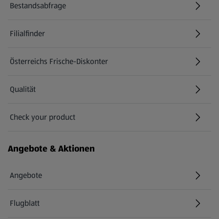
Bestandsabfrage
(öffnet in einem neuen Tab)
Filialfinder
Österreichs Frische-Diskonter
Qualität
Check your product
(öffnet in einem neuen Tab)
Angebote & Aktionen
Angebote
Flugblatt