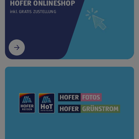
HOFER ONLINESHOP
inkl. GRATIS ZUSTELLUNG
(öffnet in einem neuen Tab)