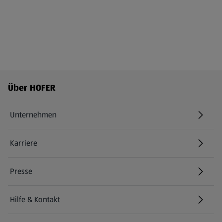
Fußzeilenmenü - weitere Links
Über HOFER
Unternehmen
Karriere
(öffnet in einem neuen Tab)
Presse
Hilfe & Kontakt
(öffnet in einem neuen Tab)