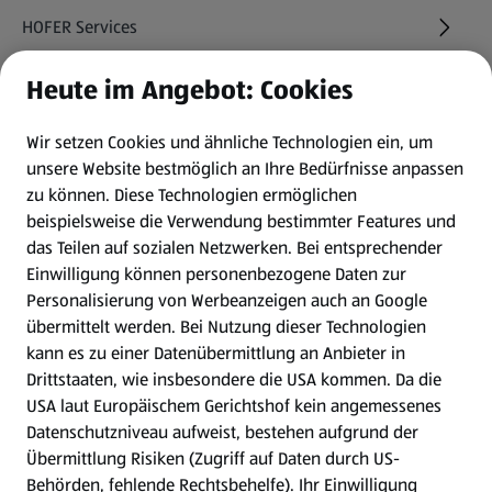
HOFER Services
Heute im Angebot: Cookies
Newsletter
Wir setzen Cookies und ähnliche Technologien ein, um
WhatsApp
unsere Website bestmöglich an Ihre Bedürfnisse anpassen
zu können.
Diese Technologien ermöglichen
Gewinnspiele
beispielsweise die Verwendung bestimmter Features und
das Teilen auf sozialen Netzwerken. Bei entsprechender
Einwilligung können personenbezogene Daten zur
Mein HOFER. Meine Einkäufe.
Personalisierung von Werbeanzeigen auch an Google
übermittelt werden. Bei Nutzung dieser Technologien
Meine Meinung. Mein HOFER.
kann es zu einer Datenübermittlung an Anbieter in
Drittstaaten, wie insbesondere die USA kommen. Da die
Gutscheingroßbestellung
USA laut Europäischem Gerichtshof kein angemessenes
(öffnet in einem neuen Tab)
Datenschutzniveau aufweist, bestehen aufgrund der
Übermittlung Risiken (Zugriff auf Daten durch US-
Folge uns hier:
Behörden, fehlende Rechtsbehelfe). Ihr Einwilligung