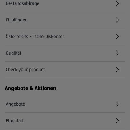
Bestandsabfrage
(öffnet in einem neuen Tab)
Filialfinder
Österreichs Frische-Diskonter
Qualität
Check your product
(öffnet in einem neuen Tab)
Angebote & Aktionen
Angebote
Flugblatt