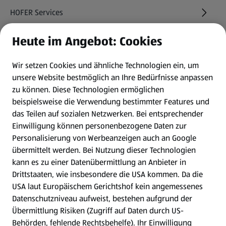
HOFER Services
Heute im Angebot: Cookies
Newsletter
Wir setzen Cookies und ähnliche Technologien ein, um
WhatsApp
unsere Website bestmöglich an Ihre Bedürfnisse anpassen
zu können.
Diese Technologien ermöglichen
Gewinnspiele
beispielsweise die Verwendung bestimmter Features und
das Teilen auf sozialen Netzwerken. Bei entsprechender
Einwilligung können personenbezogene Daten zur
Mein HOFER. Meine Einkäufe.
Personalisierung von Werbeanzeigen auch an Google
übermittelt werden. Bei Nutzung dieser Technologien
Meine Meinung. Mein HOFER.
kann es zu einer Datenübermittlung an Anbieter in
Drittstaaten, wie insbesondere die USA kommen. Da die
Gutscheingroßbestellung
USA laut Europäischem Gerichtshof kein angemessenes
(öffnet in einem neuen Tab)
Datenschutzniveau aufweist, bestehen aufgrund der
Übermittlung Risiken (Zugriff auf Daten durch US-
Folge uns hier:
Behörden, fehlende Rechtsbehelfe). Ihr Einwilligung