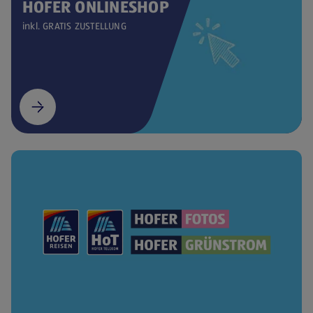
HOFER ONLINESHOP
inkl. GRATIS ZUSTELLUNG
(öffnet in einem neuen Tab)