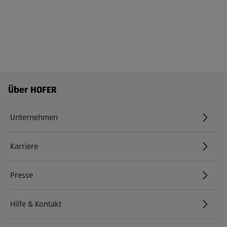
Fußzeilenmenü - weitere Links
Über HOFER
Unternehmen
Karriere
(öffnet in einem neuen Tab)
Presse
Hilfe & Kontakt
(öffnet in einem neuen Tab)