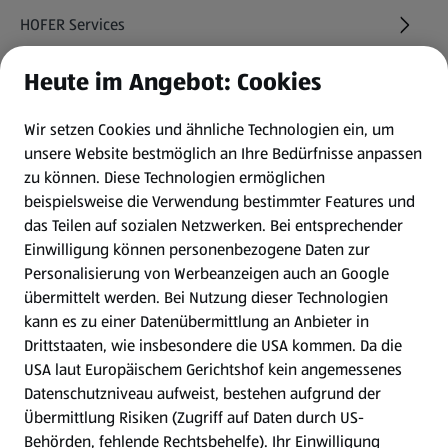
HOFER Services
Heute im Angebot: Cookies
Newsletter
Wir setzen Cookies und ähnliche Technologien ein, um
WhatsApp
unsere Website bestmöglich an Ihre Bedürfnisse anpassen
zu können.
Diese Technologien ermöglichen
Gewinnspiele
beispielsweise die Verwendung bestimmter Features und
das Teilen auf sozialen Netzwerken. Bei entsprechender
Einwilligung können personenbezogene Daten zur
Mein HOFER. Meine Einkäufe.
Personalisierung von Werbeanzeigen auch an Google
übermittelt werden. Bei Nutzung dieser Technologien
Meine Meinung. Mein HOFER.
kann es zu einer Datenübermittlung an Anbieter in
Drittstaaten, wie insbesondere die USA kommen. Da die
Gutscheingroßbestellung
USA laut Europäischem Gerichtshof kein angemessenes
(öffnet in einem neuen Tab)
Datenschutzniveau aufweist, bestehen aufgrund der
Übermittlung Risiken (Zugriff auf Daten durch US-
Folge uns hier:
Behörden, fehlende Rechtsbehelfe). Ihr Einwilligung