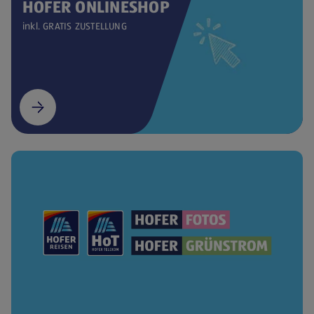
HOFER ONLINESHOP
inkl. GRATIS ZUSTELLUNG
(öffnet in einem neuen Tab)