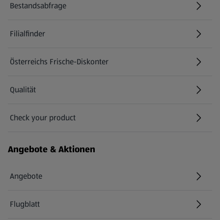
Bestandsabfrage
(öffnet in einem neuen Tab)
Filialfinder
Österreichs Frische-Diskonter
Qualität
Check your product
(öffnet in einem neuen Tab)
Angebote & Aktionen
Angebote
Flugblatt