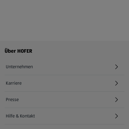
Fußzeilenmenü - weitere Links
Über HOFER
Unternehmen
Karriere
(öffnet in einem neuen Tab)
Presse
Hilfe & Kontakt
(öffnet in einem neuen Tab)