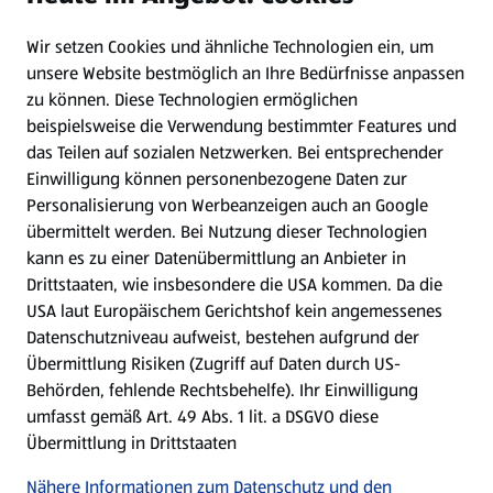
Wir setzen Cookies und ähnliche Technologien ein, um
WhatsApp
unsere Website bestmöglich an Ihre Bedürfnisse anpassen
zu können.
Diese Technologien ermöglichen
Gewinnspiele
beispielsweise die Verwendung bestimmter Features und
das Teilen auf sozialen Netzwerken. Bei entsprechender
Einwilligung können personenbezogene Daten zur
Mein HOFER. Meine Einkäufe.
Personalisierung von Werbeanzeigen auch an Google
übermittelt werden. Bei Nutzung dieser Technologien
Meine Meinung. Mein HOFER.
kann es zu einer Datenübermittlung an Anbieter in
Drittstaaten, wie insbesondere die USA kommen. Da die
Gutscheingroßbestellung
USA laut Europäischem Gerichtshof kein angemessenes
(öffnet in einem neuen Tab)
Datenschutzniveau aufweist, bestehen aufgrund der
Übermittlung Risiken (Zugriff auf Daten durch US-
Folge uns hier:
Behörden, fehlende Rechtsbehelfe). Ihr Einwilligung
umfasst gemäß Art. 49 Abs. 1 lit. a DSGVO diese
Übermittlung in Drittstaaten
Jetzt die HOFER App downloaden
Nähere Informationen zum Datenschutz und den