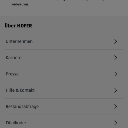
widerrufen.
Fußzeilenmenü - weitere Links
Über HOFER
Unternehmen
Karriere
(öffnet in einem neuen Tab)
Presse
Hilfe & Kontakt
(öffnet in einem neuen Tab)
Bestandsabfrage
(öffnet in einem neuen Tab)
Filialfinder