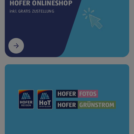
HOFER ONLINESHOP
inkl. GRATIS ZUSTELLUNG
(öffnet in einem neuen Tab)