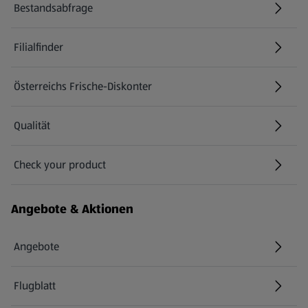
Bestandsabfrage
(öffnet in einem neuen Tab)
Filialfinder
Österreichs Frische-Diskonter
Qualität
Check your product
(öffnet in einem neuen Tab)
Angebote & Aktionen
Angebote
Flugblatt