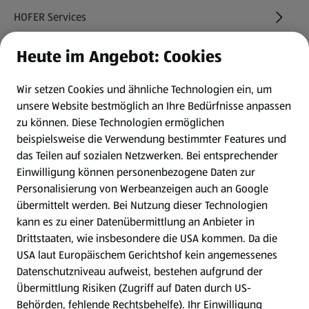
HOFER Services
Heute im Angebot: Cookies
Newsletter
Wir setzen Cookies und ähnliche Technologien ein, um
WhatsApp
unsere Website bestmöglich an Ihre Bedürfnisse anpassen
zu können.
Diese Technologien ermöglichen
Gewinnspiele
beispielsweise die Verwendung bestimmter Features und
das Teilen auf sozialen Netzwerken. Bei entsprechender
Einwilligung können personenbezogene Daten zur
Mein HOFER. Meine Einkäufe.
Personalisierung von Werbeanzeigen auch an Google
übermittelt werden. Bei Nutzung dieser Technologien
Meine Meinung. Mein HOFER.
kann es zu einer Datenübermittlung an Anbieter in
Drittstaaten, wie insbesondere die USA kommen. Da die
Gutscheingroßbestellung
USA laut Europäischem Gerichtshof kein angemessenes
(öffnet in einem neuen Tab)
Datenschutzniveau aufweist, bestehen aufgrund der
Übermittlung Risiken (Zugriff auf Daten durch US-
Folge uns hier:
Behörden, fehlende Rechtsbehelfe). Ihr Einwilligung