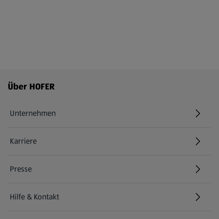
Fußzeilenmenü - weitere Links
Über HOFER
Unternehmen
Karriere
(öffnet in einem neuen Tab)
Presse
Hilfe & Kontakt
(öffnet in einem neuen Tab)