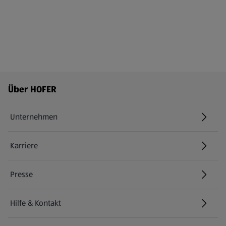
Fußzeilenmenü - weitere Links
Über HOFER
Unternehmen
Karriere
(öffnet in einem neuen Tab)
Presse
Hilfe & Kontakt
(öffnet in einem neuen Tab)