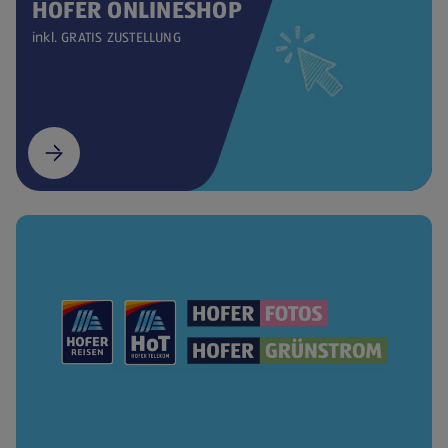
HOFER ONLINESHOP
inkl. GRATIS ZUSTELLUNG
(öffnet in einem neuen Tab)