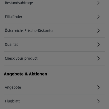
Bestandsabfrage
(öffnet in einem neuen Tab)
Filialfinder
Österreichs Frische-Diskonter
Qualität
Check your product
(öffnet in einem neuen Tab)
Angebote & Aktionen
Angebote
Flugblatt