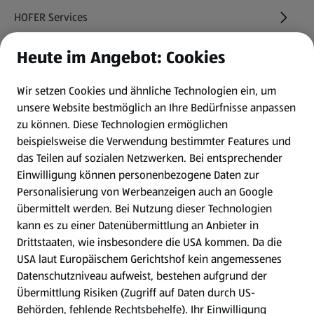
HOFER Services
Heute im Angebot: Cookies
Newsletter
Wir setzen Cookies und ähnliche Technologien ein, um
WhatsApp
unsere Website bestmöglich an Ihre Bedürfnisse anpassen
zu können.
Diese Technologien ermöglichen
Gewinnspiele
beispielsweise die Verwendung bestimmter Features und
das Teilen auf sozialen Netzwerken. Bei entsprechender
Einwilligung können personenbezogene Daten zur
Mein HOFER. Meine Einkäufe.
Personalisierung von Werbeanzeigen auch an Google
übermittelt werden. Bei Nutzung dieser Technologien
Meine Meinung. Mein HOFER.
kann es zu einer Datenübermittlung an Anbieter in
Drittstaaten, wie insbesondere die USA kommen. Da die
Gutscheingroßbestellung
USA laut Europäischem Gerichtshof kein angemessenes
(öffnet in einem neuen Tab)
Datenschutzniveau aufweist, bestehen aufgrund der
Übermittlung Risiken (Zugriff auf Daten durch US-
Folge uns hier:
Behörden, fehlende Rechtsbehelfe). Ihr Einwilligung