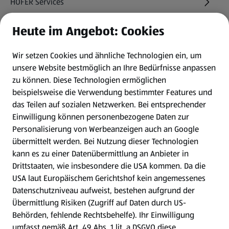
HOFER Services
Heute im Angebot: Cookies
Newsletter
Wir setzen Cookies und ähnliche Technologien ein, um
WhatsApp
unsere Website bestmöglich an Ihre Bedürfnisse anpassen
zu können.
Diese Technologien ermöglichen
Gewinnspiele
beispielsweise die Verwendung bestimmter Features und
das Teilen auf sozialen Netzwerken. Bei entsprechender
Einwilligung können personenbezogene Daten zur
Mein HOFER. Meine Einkäufe.
Personalisierung von Werbeanzeigen auch an Google
übermittelt werden. Bei Nutzung dieser Technologien
Meine Meinung. Mein HOFER.
kann es zu einer Datenübermittlung an Anbieter in
Drittstaaten, wie insbesondere die USA kommen. Da die
Gutscheingroßbestellung
USA laut Europäischem Gerichtshof kein angemessenes
(öffnet in einem neuen Tab)
Datenschutzniveau aufweist, bestehen aufgrund der
Übermittlung Risiken (Zugriff auf Daten durch US-
Folge uns hier:
Behörden, fehlende Rechtsbehelfe). Ihr Einwilligung
umfasst gemäß Art. 49 Abs. 1 lit. a DSGVO diese