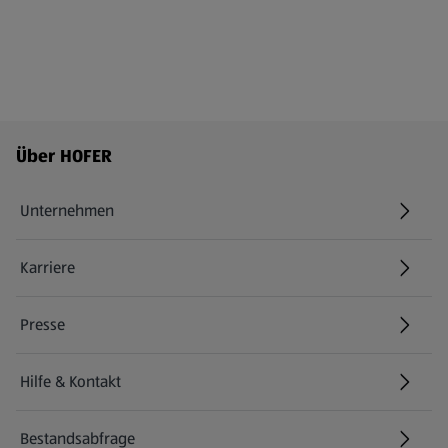
Fußzeilenmenü - weitere Links
Über HOFER
Unternehmen
Karriere
(öffnet in einem neuen Tab)
Presse
Hilfe & Kontakt
(öffnet in einem neuen Tab)
Bestandsabfrage
(öffnet in einem neuen Tab)