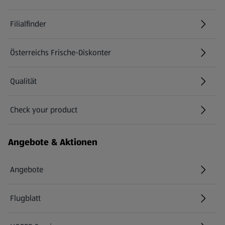
Filialfinder
Österreichs Frische-Diskonter
Qualität
Check your product
(öffnet in einem neuen Tab)
Angebote & Aktionen
Angebote
Flugblatt