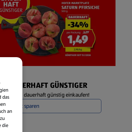
e
eis DAUERHAFT GÜNSTIGER
gien
 PREIS – dauerhaft günstig einkaufen!
d das
nen
Jetzt sparen
uch an
 zu
 die