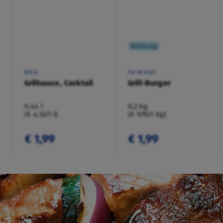
Kühlung
BBQ
FAIRHOF
Grillsauce, Cocktail
Grill-Burger
0,44 l
0,2 kg
(€ 4,52/1 l)
(€ 9,95/1 kg)
€ 1,99
€ 1,99