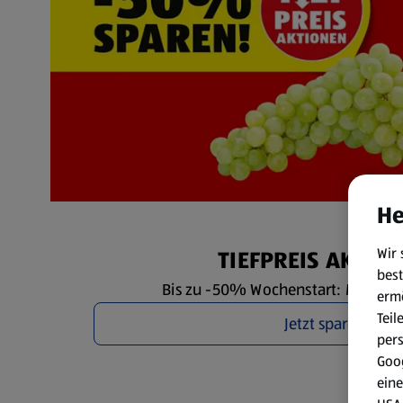
He
Wir 
TIEFPREIS AKTIO
best
Bis zu -50% Wochenstart: Mo. 10.8. 
erm
Teil
Jetzt sparen
per
Goog
eine