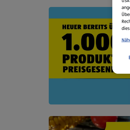
USA 
ang
Über
Rech
dies
Näh