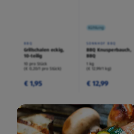
Kühlung
BBQ
SONNHOF BBQ
Grillschalen eckig,
BBQ Knusperbauch,
10-teilig
BBQ
10 pro Stück
1 kg
(€ 0,20/1 pro Stück)
(€ 12,99/1 kg)
€ 1,95
€ 12,99