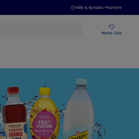
(öffnet in einem neuen Tab)
(öffnet in einem ne
Hilfe & Kontakt
Karriere
Rezeptwelt
Newsletter
HOFER Filialen
Meine Liste
STROM