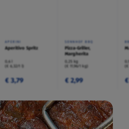
APERINI
SONNHOF BBQ
B
Aperitivo Spritz
Pizza-Griller,
M
Margherita
0,6 l
0,25 kg
0,
(€ 6,32/1 l)
(€ 11,96/1 kg)
(€
€ 3,79
€ 2,99
€