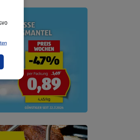
SGVO
ten