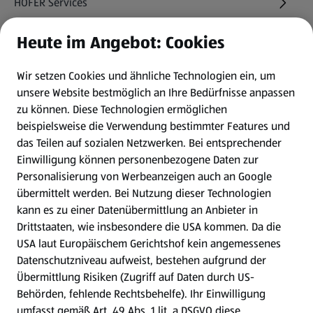
HOFER Services
Heute im Angebot: Cookies
Newsletter
Wir setzen Cookies und ähnliche Technologien ein, um
WhatsApp
unsere Website bestmöglich an Ihre Bedürfnisse anpassen
zu können.
Diese Technologien ermöglichen
Gewinnspiele
beispielsweise die Verwendung bestimmter Features und
das Teilen auf sozialen Netzwerken. Bei entsprechender
Einwilligung können personenbezogene Daten zur
Mein HOFER. Meine Einkäufe.
Personalisierung von Werbeanzeigen auch an Google
übermittelt werden. Bei Nutzung dieser Technologien
Meine Meinung. Mein HOFER.
kann es zu einer Datenübermittlung an Anbieter in
Drittstaaten, wie insbesondere die USA kommen. Da die
Gutscheingroßbestellung
USA laut Europäischem Gerichtshof kein angemessenes
(öffnet in einem neuen Tab)
Datenschutzniveau aufweist, bestehen aufgrund der
Übermittlung Risiken (Zugriff auf Daten durch US-
Folge uns hier:
Behörden, fehlende Rechtsbehelfe). Ihr Einwilligung
umfasst gemäß Art. 49 Abs. 1 lit. a DSGVO diese