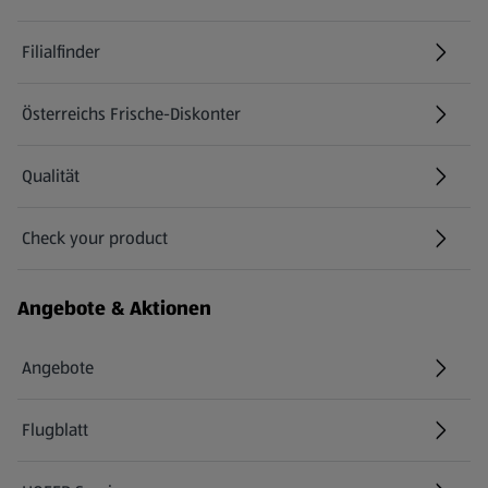
Filialfinder
Österreichs Frische-Diskonter
Qualität
Check your product
(öffnet in einem neuen Tab)
Angebote & Aktionen
Angebote
Flugblatt