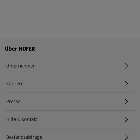
Fußzeilenmenü - weitere Links
Über HOFER
Unternehmen
Karriere
(öffnet in einem neuen Tab)
Presse
Hilfe & Kontakt
(öffnet in einem neuen Tab)
Bestandsabfrage
(öffnet in einem neuen Tab)