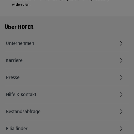
widerrufen.
Fußzeilenmenü - weitere Links
Über HOFER
Unternehmen
Karriere
(öffnet in einem neuen Tab)
Presse
Hilfe & Kontakt
(öffnet in einem neuen Tab)
Bestandsabfrage
(öffnet in einem neuen Tab)
Filialfinder