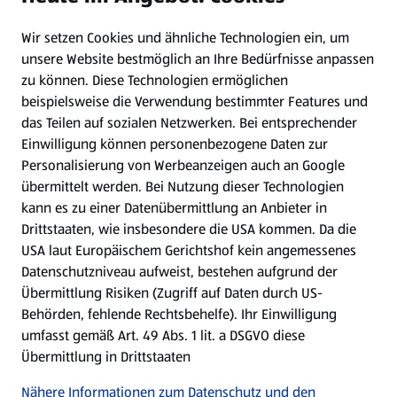
Wir setzen Cookies und ähnliche Technologien ein, um
WhatsApp
unsere Website bestmöglich an Ihre Bedürfnisse anpassen
zu können.
Diese Technologien ermöglichen
Gewinnspiele
beispielsweise die Verwendung bestimmter Features und
das Teilen auf sozialen Netzwerken. Bei entsprechender
Einwilligung können personenbezogene Daten zur
Mein HOFER. Meine Einkäufe.
Personalisierung von Werbeanzeigen auch an Google
übermittelt werden. Bei Nutzung dieser Technologien
Meine Meinung. Mein HOFER.
kann es zu einer Datenübermittlung an Anbieter in
Drittstaaten, wie insbesondere die USA kommen. Da die
Gutscheingroßbestellung
USA laut Europäischem Gerichtshof kein angemessenes
(öffnet in einem neuen Tab)
Datenschutzniveau aufweist, bestehen aufgrund der
Übermittlung Risiken (Zugriff auf Daten durch US-
Folge uns hier:
Behörden, fehlende Rechtsbehelfe). Ihr Einwilligung
umfasst gemäß Art. 49 Abs. 1 lit. a DSGVO diese
Übermittlung in Drittstaaten
Jetzt die HOFER App downloaden
Nähere Informationen zum Datenschutz und den