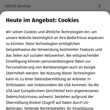
HOFER Services
Heute im Angebot: Cookies
Newsletter
Wir setzen Cookies und ähnliche Technologien ein, um
WhatsApp
unsere Website bestmöglich an Ihre Bedürfnisse anpassen
zu können.
Diese Technologien ermöglichen
Gewinnspiele
beispielsweise die Verwendung bestimmter Features und
das Teilen auf sozialen Netzwerken. Bei entsprechender
Einwilligung können personenbezogene Daten zur
Mein HOFER. Meine Einkäufe.
Personalisierung von Werbeanzeigen auch an Google
übermittelt werden. Bei Nutzung dieser Technologien
Meine Meinung. Mein HOFER.
kann es zu einer Datenübermittlung an Anbieter in
Drittstaaten, wie insbesondere die USA kommen. Da die
Gutscheingroßbestellung
USA laut Europäischem Gerichtshof kein angemessenes
(öffnet in einem neuen Tab)
Datenschutzniveau aufweist, bestehen aufgrund der
Übermittlung Risiken (Zugriff auf Daten durch US-
Folge uns hier:
Behörden, fehlende Rechtsbehelfe). Ihr Einwilligung