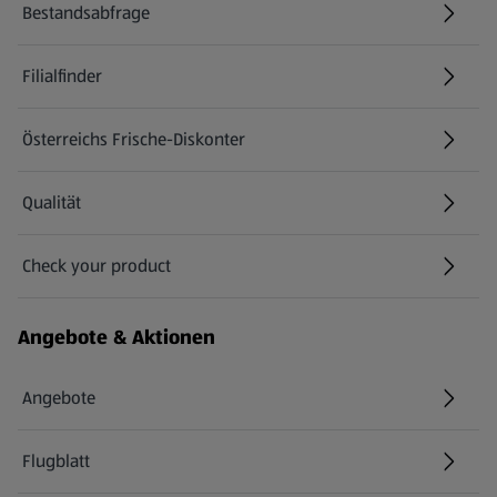
Bestandsabfrage
(öffnet in einem neuen Tab)
Filialfinder
Österreichs Frische-Diskonter
Qualität
Check your product
(öffnet in einem neuen Tab)
Angebote & Aktionen
Angebote
Flugblatt