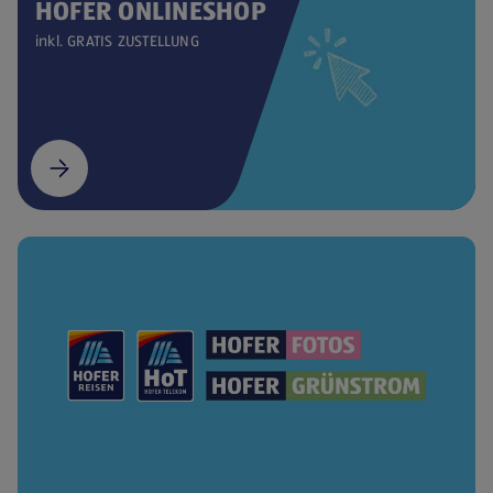
HOFER ONLINESHOP
inkl. GRATIS ZUSTELLUNG
(öffnet in einem neuen Tab)