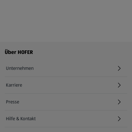
Fußzeilenmenü - weitere Links
Über HOFER
Unternehmen
Karriere
(öffnet in einem neuen Tab)
Presse
Hilfe & Kontakt
(öffnet in einem neuen Tab)