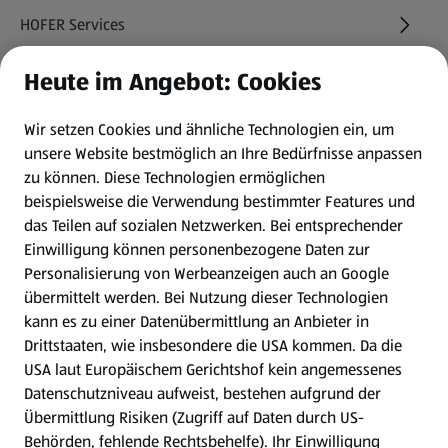
HOFER Services
Heute im Angebot: Cookies
Newsletter
Wir setzen Cookies und ähnliche Technologien ein, um
WhatsApp
unsere Website bestmöglich an Ihre Bedürfnisse anpassen
zu können.
Diese Technologien ermöglichen
Gewinnspiele
beispielsweise die Verwendung bestimmter Features und
das Teilen auf sozialen Netzwerken. Bei entsprechender
Einwilligung können personenbezogene Daten zur
Mein HOFER. Meine Einkäufe.
Personalisierung von Werbeanzeigen auch an Google
übermittelt werden. Bei Nutzung dieser Technologien
Meine Meinung. Mein HOFER.
kann es zu einer Datenübermittlung an Anbieter in
Drittstaaten, wie insbesondere die USA kommen. Da die
Gutscheingroßbestellung
USA laut Europäischem Gerichtshof kein angemessenes
(öffnet in einem neuen Tab)
Datenschutzniveau aufweist, bestehen aufgrund der
Übermittlung Risiken (Zugriff auf Daten durch US-
Folge uns hier:
Behörden, fehlende Rechtsbehelfe). Ihr Einwilligung