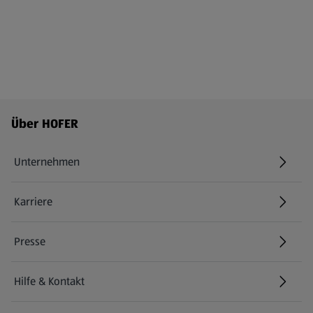
Fußzeilenmenü - weitere Links
Über HOFER
Unternehmen
Karriere
(öffnet in einem neuen Tab)
Presse
Hilfe & Kontakt
(öffnet in einem neuen Tab)