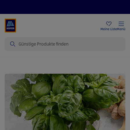
Rezeptwelt
Newsletter
HOFER Filialen
Meine Liste
Menü
Suche