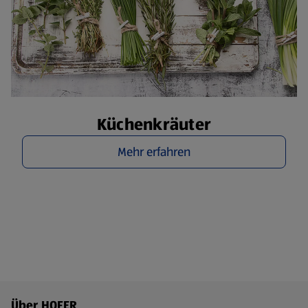
Küchenkräuter
Mehr erfahren
Fußzeilenmenü - weitere Links
Über HOFER