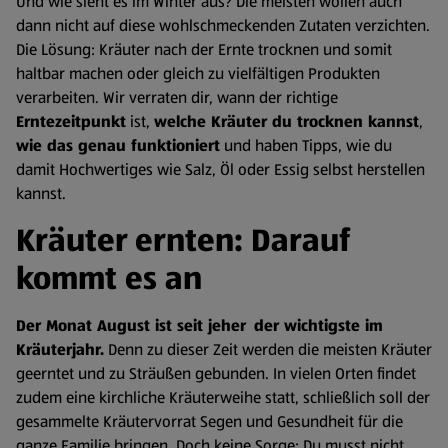
Und wie sieht es im Winter aus? Die meisten wollen auch
dann nicht auf diese wohlschmeckenden Zutaten verzichten.
Die Lösung: Kräuter nach der Ernte trocknen und somit
haltbar machen oder gleich zu vielfältigen Produkten
verarbeiten. Wir verraten dir, wann der richtige
Erntezeitpunkt
ist,
welche Kräuter du trocknen kannst
,
wie das genau funktioniert
und haben Tipps, wie du
damit Hochwertiges wie Salz, Öl oder Essig selbst herstellen
kannst.
Kräuter ernten: Darauf
kommt es an
Der Monat August ist seit jeher
der wichtigste im
Kräuterjahr.
Denn zu dieser Zeit werden die meisten Kräuter
geerntet und zu Sträußen gebunden. In vielen Orten findet
zudem eine kirchliche Kräuterweihe statt, schließlich soll der
gesammelte Kräutervorrat Segen und Gesundheit für die
ganze Familie bringen. Doch keine Sorge: Du musst nicht