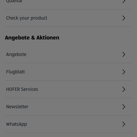
Qualität
Check your product
(öffnet in einem neuen Tab)
Angebote & Aktionen
Angebote
Flugblatt
HOFER Services
Newsletter
WhatsApp