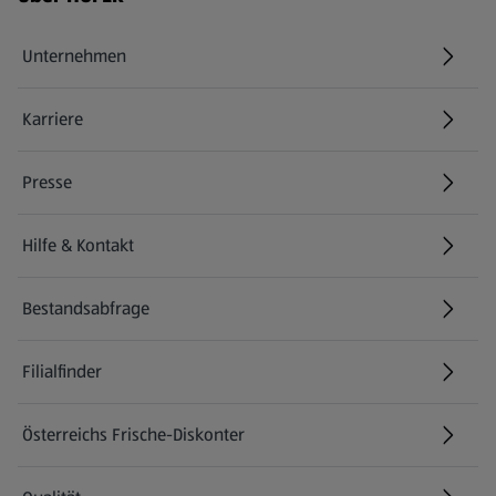
Unternehmen
Karriere
(öffnet in einem neuen Tab)
Presse
Hilfe & Kontakt
(öffnet in einem neuen Tab)
Bestandsabfrage
(öffnet in einem neuen Tab)
Filialfinder
Österreichs Frische-Diskonter