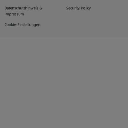
Datenschutz- und Richtlinienmenü
(öffnet in einem neuen Tab)
Datenschutzhinweis &
Security Policy
Impressum
Cookie-Einstellungen