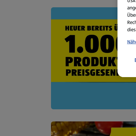
USA 
ang
Über
Rech
dies
Näh