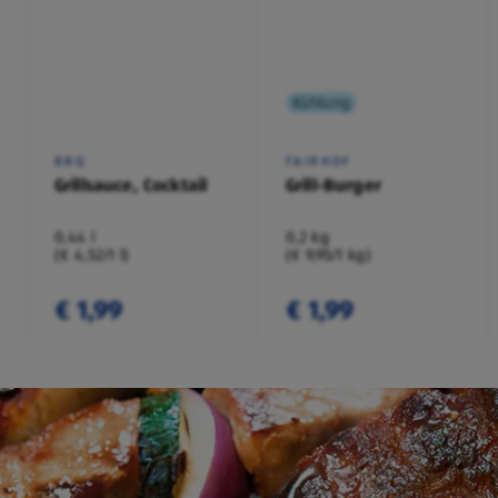
Kühlung
BBQ
FAIRHOF
Grillsauce, Cocktail
Grill-Burger
0,44 l
0,2 kg
(€ 4,52/1 l)
(€ 9,95/1 kg)
€ 1,99
€ 1,99