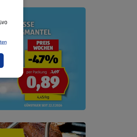
SGVO
ten