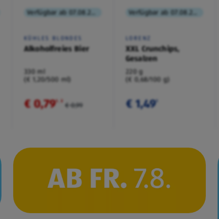
Verfügbar ab 07.08.2026
Verfügbar ab 07.08.2026
KÜHLES BLONDES
LORENZ
Alkoholfreies Bier
XXL Crunchips,
Gesalzen
330 ml
220 g
(€ 1,20/500 ml)
(€ 0,68/100 g)
€ 0,79
€ 1,49
¹
˒
²
¹
€ 0,99