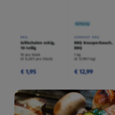
Kühlung
BBQ
SONNHOF BBQ
Grillschalen eckig,
BBQ Knusperbauch,
10-teilig
BBQ
10 pro Stück
1 kg
(€ 0,20/1 pro Stück)
(€ 12,99/1 kg)
€ 1,95
€ 12,99