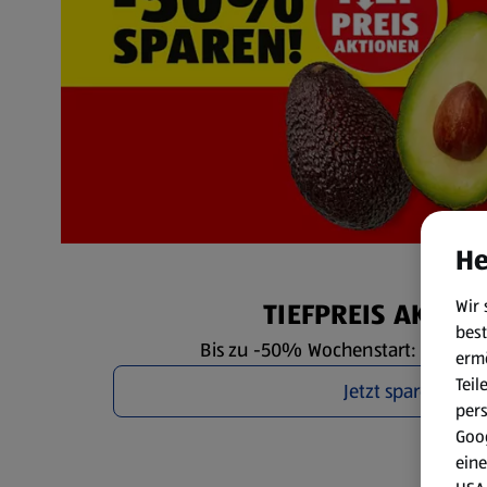
He
Wir 
TIEFPREIS AKTIO
best
Bis zu -50% Wochenstart: Mo. 3.8. 
erm
Teil
Jetzt sparen
per
Goog
eine