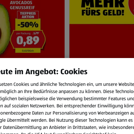
ute im Angebot: Cookies
setzen Cookies und ähnliche Technologien ein, um unsere Websit
NEN
HOFER Pr
möglich an Ihre Bedürfnisse anpassen zu können.
Diese Technolo
bis Do. 6.8.
Immer zum HOFER
öglichen beispielsweise die Verwendung bestimmter Features un
en auf sozialen Netzwerken. Bei entsprechender Einwilligung kön
sonenbezogene Daten zur Personalisierung von Werbeanzeigen a
le übermittelt werden. Bei Nutzung dieser Technologien kann es
r Datenübermittlung an Anbieter in Drittstaaten, wie insbesondere