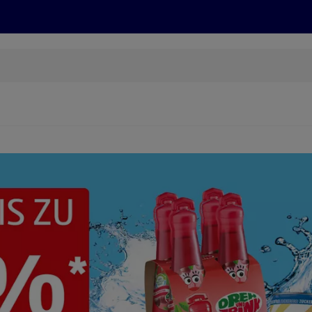
Grillen
ONLINESHOP
HOFER REISEN, HoT, FOTOS, GRÜN
(öffnet in einem neuen Tab)