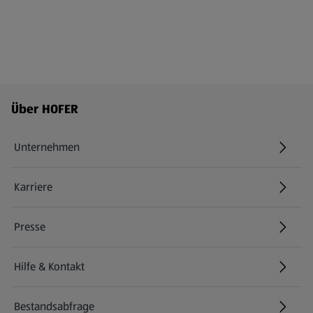
Fußzeilenmenü - weitere Links
Über HOFER
Unternehmen
Karriere
(öffnet in einem neuen Tab)
Presse
Hilfe & Kontakt
(öffnet in einem neuen Tab)
Bestandsabfrage
(öffnet in einem neuen Tab)