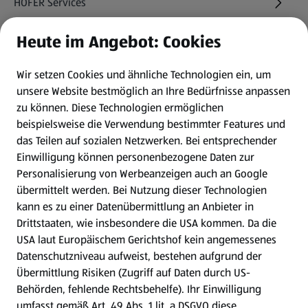
HOFER Services
Heute im Angebot: Cookies
Newsletter
Wir setzen Cookies und ähnliche Technologien ein, um
WhatsApp
unsere Website bestmöglich an Ihre Bedürfnisse anpassen
zu können.
Diese Technologien ermöglichen
Gewinnspiele
beispielsweise die Verwendung bestimmter Features und
das Teilen auf sozialen Netzwerken. Bei entsprechender
Einwilligung können personenbezogene Daten zur
Mein HOFER. Meine Einkäufe.
Personalisierung von Werbeanzeigen auch an Google
übermittelt werden. Bei Nutzung dieser Technologien
Meine Meinung. Mein HOFER.
kann es zu einer Datenübermittlung an Anbieter in
Drittstaaten, wie insbesondere die USA kommen. Da die
Gutscheingroßbestellung
USA laut Europäischem Gerichtshof kein angemessenes
(öffnet in einem neuen Tab)
Datenschutzniveau aufweist, bestehen aufgrund der
Übermittlung Risiken (Zugriff auf Daten durch US-
Folge uns hier:
Behörden, fehlende Rechtsbehelfe). Ihr Einwilligung
umfasst gemäß Art. 49 Abs. 1 lit. a DSGVO diese