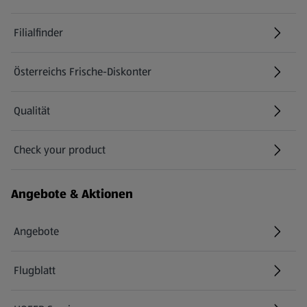
Filialfinder
Österreichs Frische-Diskonter
Qualität
Check your product
(öffnet in einem neuen Tab)
Angebote & Aktionen
Angebote
Flugblatt