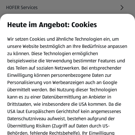
HOFER Services
Heute im Angebot: Cookies
Newsletter
Wir setzen Cookies und ähnliche Technologien ein, um
WhatsApp
unsere Website bestmöglich an Ihre Bedürfnisse anpassen
zu können.
Diese Technologien ermöglichen
Gewinnspiele
beispielsweise die Verwendung bestimmter Features und
das Teilen auf sozialen Netzwerken. Bei entsprechender
Einwilligung können personenbezogene Daten zur
Mein HOFER. Meine Einkäufe.
Personalisierung von Werbeanzeigen auch an Google
übermittelt werden. Bei Nutzung dieser Technologien
Meine Meinung. Mein HOFER.
kann es zu einer Datenübermittlung an Anbieter in
Drittstaaten, wie insbesondere die USA kommen. Da die
Gutscheingroßbestellung
USA laut Europäischem Gerichtshof kein angemessenes
(öffnet in einem neuen Tab)
Datenschutzniveau aufweist, bestehen aufgrund der
Übermittlung Risiken (Zugriff auf Daten durch US-
Folge uns hier:
Behörden, fehlende Rechtsbehelfe). Ihr Einwilligung