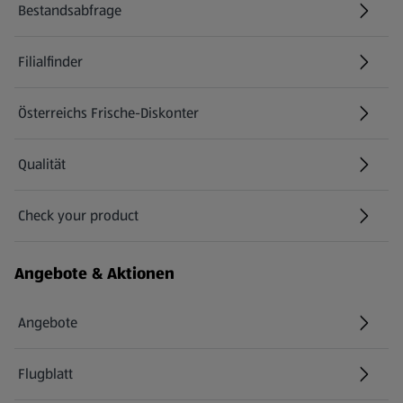
Bestandsabfrage
(öffnet in einem neuen Tab)
Filialfinder
Österreichs Frische-Diskonter
Qualität
Check your product
(öffnet in einem neuen Tab)
Angebote & Aktionen
Angebote
Flugblatt