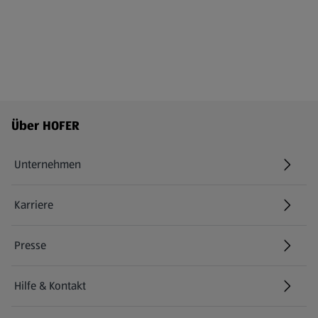
Fußzeilenmenü - weitere Links
Über HOFER
Unternehmen
Karriere
(öffnet in einem neuen Tab)
Presse
Hilfe & Kontakt
(öffnet in einem neuen Tab)