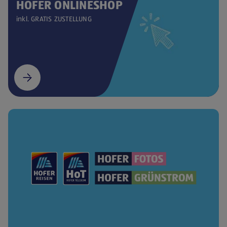
HOFER ONLINESHOP
inkl. GRATIS ZUSTELLUNG
(öffnet in einem neuen Tab)