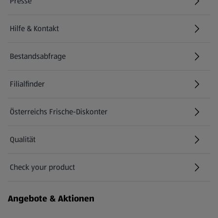
Presse
Hilfe & Kontakt
(öffnet in einem neuen Tab)
Bestandsabfrage
(öffnet in einem neuen Tab)
Filialfinder
Österreichs Frische-Diskonter
Qualität
Check your product
(öffnet in einem neuen Tab)
Angebote & Aktionen