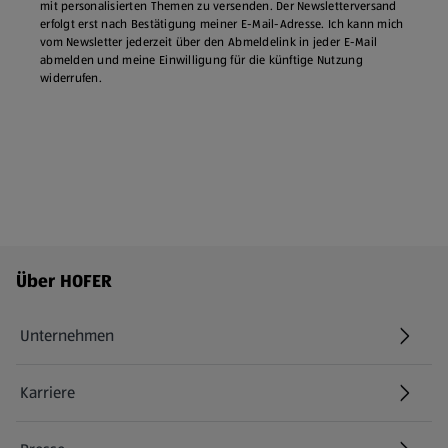
mit personalisierten Themen zu versenden. Der Newsletterversand
erfolgt erst nach Bestätigung meiner E-Mail-Adresse. Ich kann mich
vom Newsletter jederzeit über den Abmeldelink in jeder E‑Mail
abmelden und meine Einwilligung für die künftige Nutzung
widerrufen.
Fußzeilenmenü - weitere Links
Über HOFER
Unternehmen
Karriere
(öffnet in einem neuen Tab)