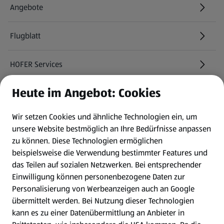
Angebote
Flugblatt
HOFER Services
Heute im Angebot: Cookies
Newsletter
Wir setzen Cookies und ähnliche Technologien ein, um
WhatsApp
unsere Website bestmöglich an Ihre Bedürfnisse anpassen
zu können.
Diese Technologien ermöglichen
Gewinnspiele
beispielsweise die Verwendung bestimmter Features und
das Teilen auf sozialen Netzwerken. Bei entsprechender
Einwilligung können personenbezogene Daten zur
Mein HOFER. Meine Einkäufe.
Personalisierung von Werbeanzeigen auch an Google
übermittelt werden. Bei Nutzung dieser Technologien
Meine Meinung. Mein HOFER.
kann es zu einer Datenübermittlung an Anbieter in