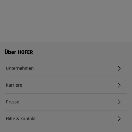
Fußzeilenmenü - weitere Links
Über HOFER
Unternehmen
Karriere
(öffnet in einem neuen Tab)
Presse
Hilfe & Kontakt
(öffnet in einem neuen Tab)