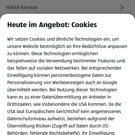
HOFER Services
Heute im Angebot: Cookies
Newsletter
Wir setzen Cookies und ähnliche Technologien ein, um
WhatsApp
unsere Website bestmöglich an Ihre Bedürfnisse anpassen
zu können.
Diese Technologien ermöglichen
Gewinnspiele
beispielsweise die Verwendung bestimmter Features und
das Teilen auf sozialen Netzwerken. Bei entsprechender
Einwilligung können personenbezogene Daten zur
Mein HOFER. Meine Einkäufe.
Personalisierung von Werbeanzeigen auch an Google
übermittelt werden. Bei Nutzung dieser Technologien
Meine Meinung. Mein HOFER.
kann es zu einer Datenübermittlung an Anbieter in
Drittstaaten, wie insbesondere die USA kommen. Da die
Gutscheingroßbestellung
USA laut Europäischem Gerichtshof kein angemessenes
(öffnet in einem neuen Tab)
Datenschutzniveau aufweist, bestehen aufgrund der
Übermittlung Risiken (Zugriff auf Daten durch US-
Folge uns hier:
Behörden, fehlende Rechtsbehelfe). Ihr Einwilligung