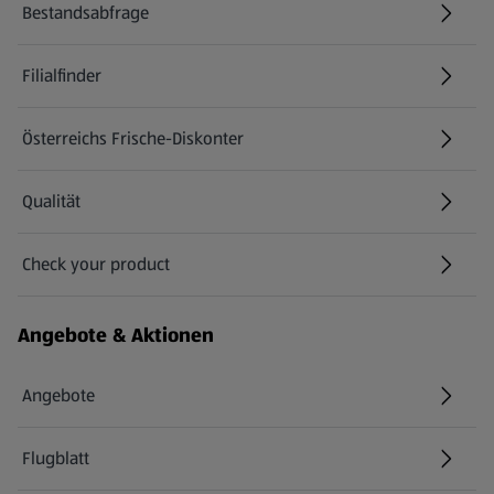
Bestandsabfrage
(öffnet in einem neuen Tab)
Filialfinder
Österreichs Frische-Diskonter
Qualität
Check your product
(öffnet in einem neuen Tab)
Angebote & Aktionen
Angebote
Flugblatt