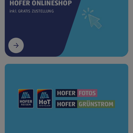
HOFER ONLINESHOP
inkl. GRATIS ZUSTELLUNG
(öffnet in einem neuen Tab)