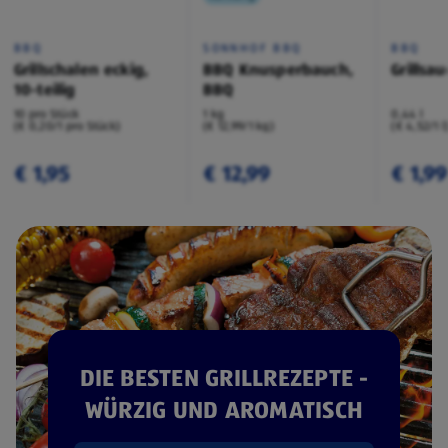
BBQ
SONNHOF BBQ
BBQ
Grillschalen eckig,
BBQ Knusperbauch,
Grillsau
10-teilig
BBQ
10 pro Stück
1 kg
0,44 l
(€ 0,20/1 pro Stück)
(€ 12,99/1 kg)
(€ 4,52/1 l
€ 1,95
€ 12,99
€ 1,99
DIE BESTEN GRILLREZEPTE -
WÜRZIG UND AROMATISCH