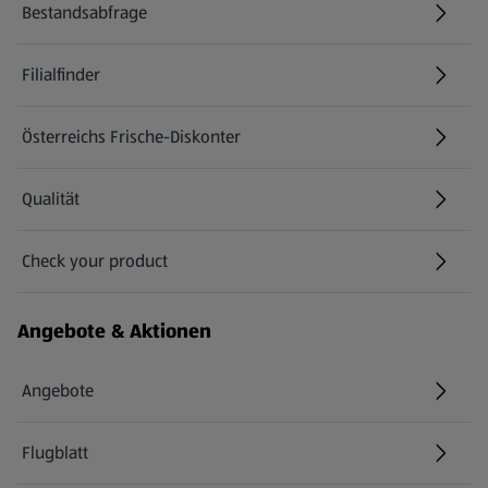
Bestandsabfrage
(öffnet in einem neuen Tab)
Filialfinder
Österreichs Frische-Diskonter
Qualität
Check your product
(öffnet in einem neuen Tab)
Angebote & Aktionen
Angebote
Flugblatt