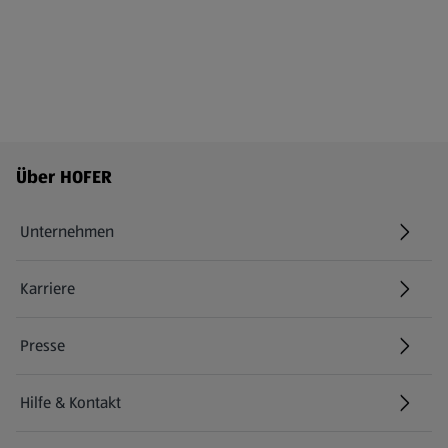
Fußzeilenmenü - weitere Links
Über HOFER
Unternehmen
Karriere
(öffnet in einem neuen Tab)
Presse
Hilfe & Kontakt
(öffnet in einem neuen Tab)