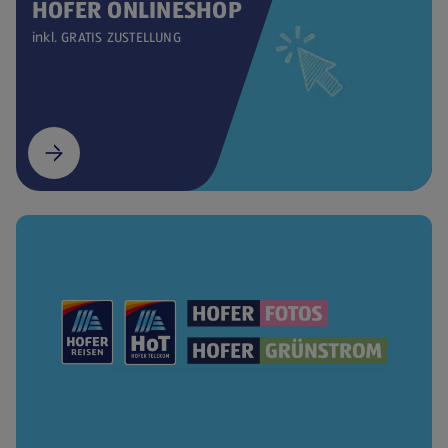
HOFER ONLINESHOP
inkl. GRATIS ZUSTELLUNG
(öffnet in einem neuen Tab)