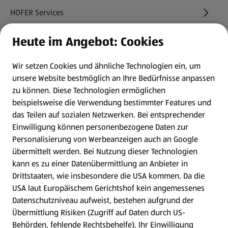
HOFER Services
Heute im Angebot: Cookies
Newsletter
Wir setzen Cookies und ähnliche Technologien ein, um
WhatsApp
unsere Website bestmöglich an Ihre Bedürfnisse anpassen
zu können.
Diese Technologien ermöglichen
Gewinnspiele
beispielsweise die Verwendung bestimmter Features und
das Teilen auf sozialen Netzwerken. Bei entsprechender
Einwilligung können personenbezogene Daten zur
Mein HOFER. Meine Einkäufe.
Personalisierung von Werbeanzeigen auch an Google
übermittelt werden. Bei Nutzung dieser Technologien
Meine Meinung. Mein HOFER.
kann es zu einer Datenübermittlung an Anbieter in
Drittstaaten, wie insbesondere die USA kommen. Da die
Gutscheingroßbestellung
USA laut Europäischem Gerichtshof kein angemessenes
(öffnet in einem neuen Tab)
Datenschutzniveau aufweist, bestehen aufgrund der
Übermittlung Risiken (Zugriff auf Daten durch US-
Folge uns hier:
Behörden, fehlende Rechtsbehelfe). Ihr Einwilligung