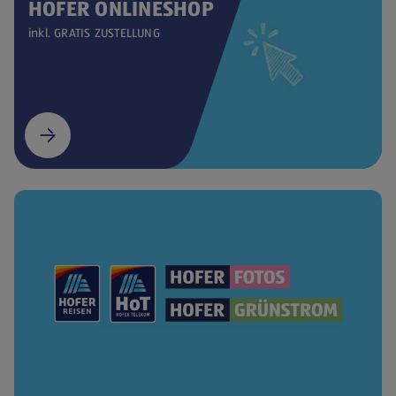
HOFER ONLINESHOP
inkl. GRATIS ZUSTELLUNG
(öffnet in einem neuen Tab)