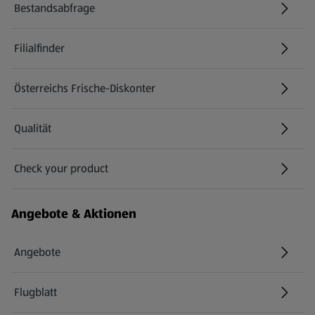
Bestandsabfrage
(öffnet in einem neuen Tab)
Filialfinder
Österreichs Frische-Diskonter
Qualität
Check your product
(öffnet in einem neuen Tab)
Angebote & Aktionen
Angebote
Flugblatt