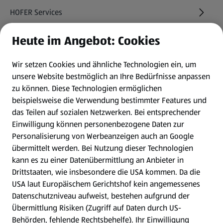
HOFER Services
Heute im Angebot: Cookies
Newsletter
Wir setzen Cookies und ähnliche Technologien ein, um
WhatsApp
unsere Website bestmöglich an Ihre Bedürfnisse anpassen
zu können.
Diese Technologien ermöglichen
Gewinnspiele
beispielsweise die Verwendung bestimmter Features und
das Teilen auf sozialen Netzwerken. Bei entsprechender
Einwilligung können personenbezogene Daten zur
Mein HOFER. Meine Einkäufe.
Personalisierung von Werbeanzeigen auch an Google
übermittelt werden. Bei Nutzung dieser Technologien
Meine Meinung. Mein HOFER.
kann es zu einer Datenübermittlung an Anbieter in
Drittstaaten, wie insbesondere die USA kommen. Da die
Gutscheingroßbestellung
USA laut Europäischem Gerichtshof kein angemessenes
(öffnet in einem neuen Tab)
Datenschutzniveau aufweist, bestehen aufgrund der
Übermittlung Risiken (Zugriff auf Daten durch US-
Folge uns hier:
Behörden, fehlende Rechtsbehelfe). Ihr Einwilligung