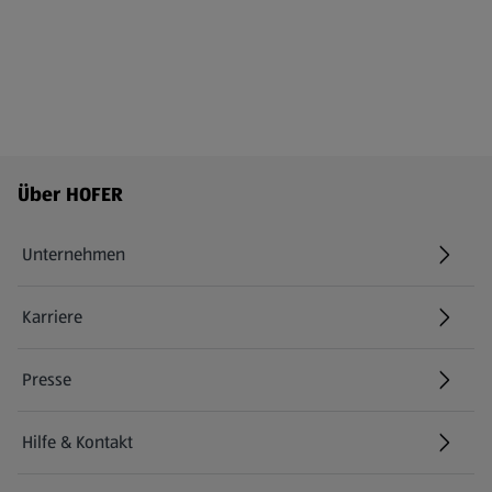
Fußzeilenmenü - weitere Links
Über HOFER
Unternehmen
Karriere
(öffnet in einem neuen Tab)
Presse
Hilfe & Kontakt
(öffnet in einem neuen Tab)