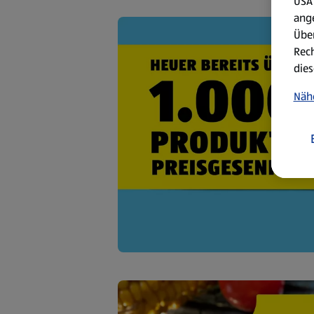
USA 
ang
Über
Rech
dies
Näh