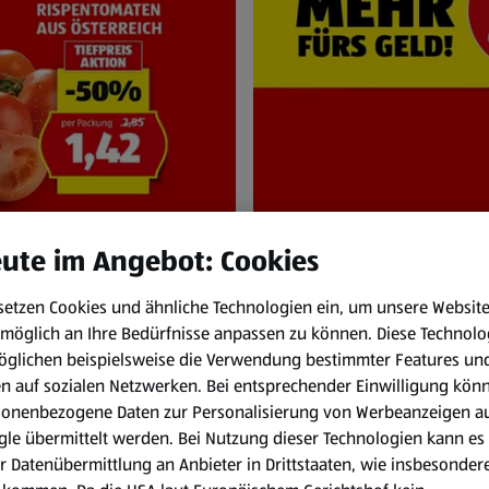
ute im Angebot: Cookies
setzen Cookies und ähnliche Technologien ein, um unsere Websit
NEN
HOFER Pr
möglich an Ihre Bedürfnisse anpassen zu können.
Diese Technolo
und Sa. 8.8.
Immer zum HOFER
öglichen beispielsweise die Verwendung bestimmter Features un
en auf sozialen Netzwerken. Bei entsprechender Einwilligung kön
sonenbezogene Daten zur Personalisierung von Werbeanzeigen a
le übermittelt werden. Bei Nutzung dieser Technologien kann es
r Datenübermittlung an Anbieter in Drittstaaten, wie insbesondere