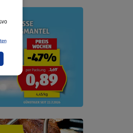
SGVO
ten