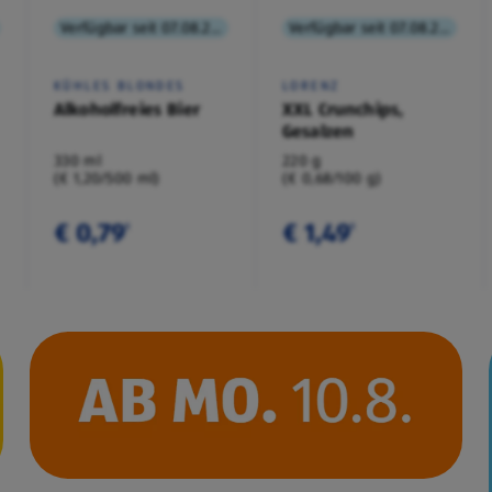
Verfügbar seit 07.08.2026
Verfügbar seit 07.08.2026
KÜHLES BLONDES
LORENZ
Alkoholfreies Bier
XXL Crunchips,
Gesalzen
330 ml
220 g
(€ 1,20/500 ml)
(€ 0,68/100 g)
€ 0,79
€ 1,49
¹
¹