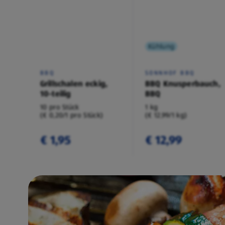
Kühlung
BBQ
SONNHOF BBQ
Grillschalen eckig,
BBQ Knusperbauch,
10-teilig
BBQ
10 pro Stück
1 kg
(€ 0,20/1 pro Stück)
(€ 12,99/1 kg)
€ 1,95
€ 12,99