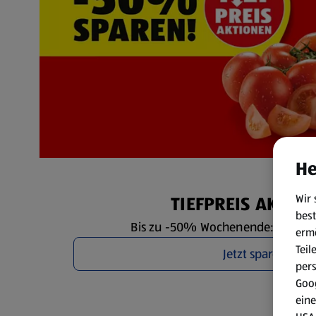
He
Wir 
TIEFPREIS AKTIO
best
Bis zu -50% Wochenende: Fr. 7.8. 
erm
Teil
Jetzt sparen
per
Goog
eine