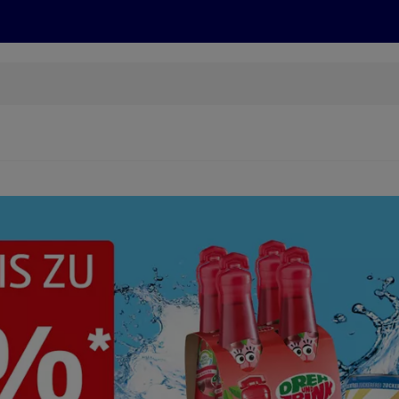
Grillen
ONLINESHOP
HOFER REISEN, HoT, FOTOS, GRÜN
(öffnet in einem neuen Tab)