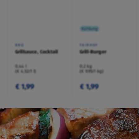
Kühlung
BBQ
FAIRHOF
Grillsauce, Cocktail
Grill-Burger
0,44 l
0,2 kg
(€ 4,52/1 l)
(€ 9,95/1 kg)
€ 1,99
€ 1,99