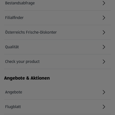
Bestandsabfrage
(öffnet in einem neuen Tab)
Filialfinder
Österreichs Frische-Diskonter
Qualität
Check your product
(öffnet in einem neuen Tab)
Angebote & Aktionen
Angebote
Flugblatt