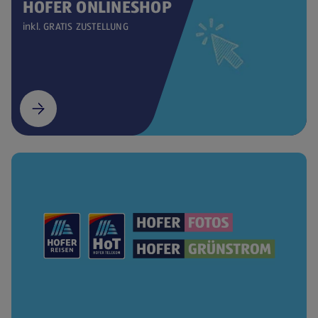
HOFER ONLINESHOP
inkl. GRATIS ZUSTELLUNG
(öffnet in einem neuen Tab)