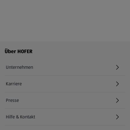
Fußzeilenmenü - weitere Links
Über HOFER
Unternehmen
Karriere
(öffnet in einem neuen Tab)
Presse
Hilfe & Kontakt
(öffnet in einem neuen Tab)