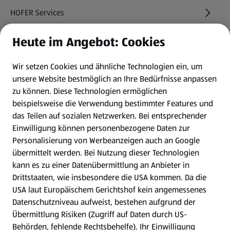
HOFER Services
Heute im Angebot: Cookies
Newsletter
Wir setzen Cookies und ähnliche Technologien ein, um
WhatsApp
unsere Website bestmöglich an Ihre Bedürfnisse anpassen
zu können.
Diese Technologien ermöglichen
Gewinnspiele
beispielsweise die Verwendung bestimmter Features und
das Teilen auf sozialen Netzwerken. Bei entsprechender
Einwilligung können personenbezogene Daten zur
Mein HOFER. Meine Einkäufe.
Personalisierung von Werbeanzeigen auch an Google
übermittelt werden. Bei Nutzung dieser Technologien
Meine Meinung. Mein HOFER.
kann es zu einer Datenübermittlung an Anbieter in
Drittstaaten, wie insbesondere die USA kommen. Da die
Gutscheingroßbestellung
USA laut Europäischem Gerichtshof kein angemessenes
(öffnet in einem neuen Tab)
Datenschutzniveau aufweist, bestehen aufgrund der
Übermittlung Risiken (Zugriff auf Daten durch US-
Folge uns hier:
Behörden, fehlende Rechtsbehelfe). Ihr Einwilligung