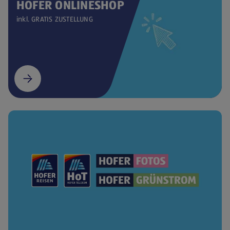
HOFER ONLINESHOP
inkl. GRATIS ZUSTELLUNG
(öffnet in einem neuen Tab)