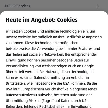
HOFER Services
Heute im Angebot: Cookies
Newsletter
Wir setzen Cookies und ähnliche Technologien ein, um
WhatsApp
unsere Website bestmöglich an Ihre Bedürfnisse anpassen
zu können.
Diese Technologien ermöglichen
Gewinnspiele
beispielsweise die Verwendung bestimmter Features und
das Teilen auf sozialen Netzwerken. Bei entsprechender
Einwilligung können personenbezogene Daten zur
Mein HOFER. Meine Einkäufe.
Personalisierung von Werbeanzeigen auch an Google
übermittelt werden. Bei Nutzung dieser Technologien
Meine Meinung. Mein HOFER.
kann es zu einer Datenübermittlung an Anbieter in
Drittstaaten, wie insbesondere die USA kommen. Da die
Gutscheingroßbestellung
USA laut Europäischem Gerichtshof kein angemessenes
(öffnet in einem neuen Tab)
Datenschutzniveau aufweist, bestehen aufgrund der
Übermittlung Risiken (Zugriff auf Daten durch US-
Folge uns hier:
Behörden, fehlende Rechtsbehelfe). Ihr Einwilligung