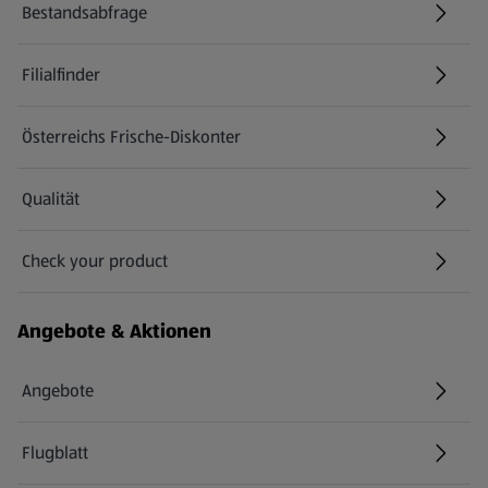
Bestandsabfrage
(öffnet in einem neuen Tab)
Filialfinder
Österreichs Frische-Diskonter
Qualität
Check your product
(öffnet in einem neuen Tab)
Angebote & Aktionen
Angebote
Flugblatt