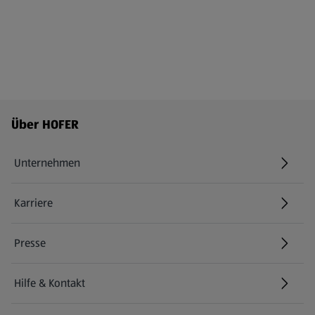
Fußzeilenmenü - weitere Links
Über HOFER
Unternehmen
Karriere
(öffnet in einem neuen Tab)
Presse
Hilfe & Kontakt
(öffnet in einem neuen Tab)