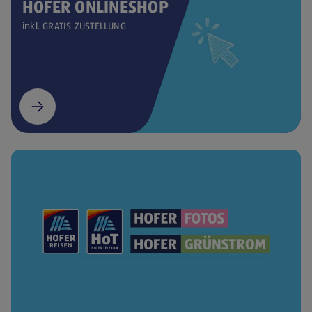
HOFER ONLINESHOP
inkl. GRATIS ZUSTELLUNG
(öffnet in einem neuen Tab)