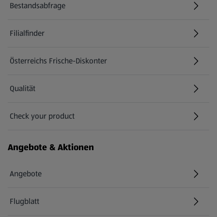
Bestandsabfrage
(öffnet in einem neuen Tab)
Filialfinder
Österreichs Frische-Diskonter
Qualität
Check your product
(öffnet in einem neuen Tab)
Angebote & Aktionen
Angebote
Flugblatt