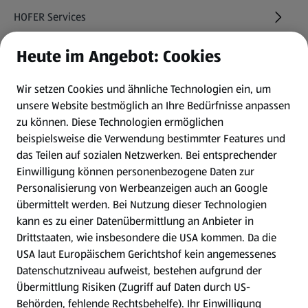
HOFER Services
Heute im Angebot: Cookies
Newsletter
Wir setzen Cookies und ähnliche Technologien ein, um
WhatsApp
unsere Website bestmöglich an Ihre Bedürfnisse anpassen
zu können.
Diese Technologien ermöglichen
Gewinnspiele
beispielsweise die Verwendung bestimmter Features und
das Teilen auf sozialen Netzwerken. Bei entsprechender
Einwilligung können personenbezogene Daten zur
Mein HOFER. Meine Einkäufe.
Personalisierung von Werbeanzeigen auch an Google
übermittelt werden. Bei Nutzung dieser Technologien
Meine Meinung. Mein HOFER.
kann es zu einer Datenübermittlung an Anbieter in
Drittstaaten, wie insbesondere die USA kommen. Da die
Gutscheingroßbestellung
USA laut Europäischem Gerichtshof kein angemessenes
(öffnet in einem neuen Tab)
Datenschutzniveau aufweist, bestehen aufgrund der
Übermittlung Risiken (Zugriff auf Daten durch US-
Folge uns hier:
Behörden, fehlende Rechtsbehelfe). Ihr Einwilligung