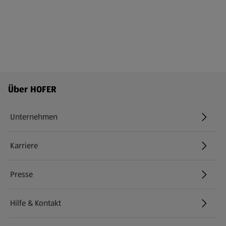
Fußzeilenmenü - weitere Links
Über HOFER
Unternehmen
Karriere
(öffnet in einem neuen Tab)
Presse
Hilfe & Kontakt
(öffnet in einem neuen Tab)