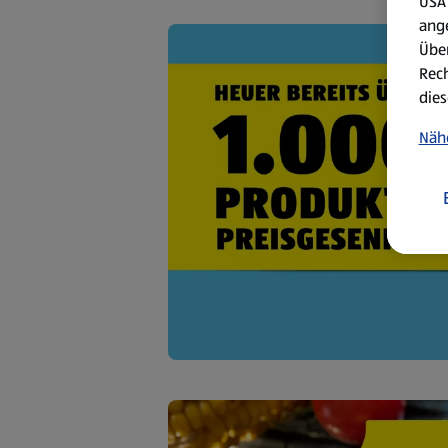
USA 
ang
Über
Rech
dies
Näh