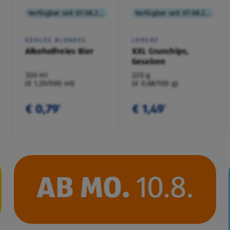
Verfügbar seit 07.08.2026
Verfügbar seit 07.08.2026
KÜHLES BLONDES
LORENZ
Alkoholfreies Bier
XXL Crunchips,
Gesalzen
330 ml
220 g
(€ 1,20/500 ml)
(€ 0,68/100 g)
€ 0,79
€ 1,49
¹
¹