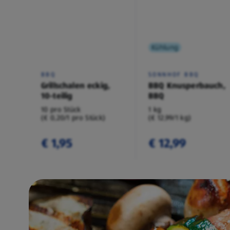
Kühlung
BBQ
SONNHOF BBQ
Grillschalen eckig,
BBQ Knusperbauch,
10-teilig
BBQ
10 pro Stück
1 kg
(€ 0,20/1 pro Stück)
(€ 12,99/1 kg)
€ 1,95
€ 12,99