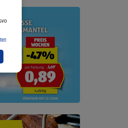
SGVO
ten