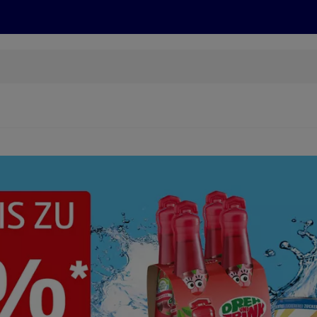
Grillen
ONLINESHOP
HOFER REISEN, HoT, FOTOS, GRÜN
(öffnet in einem neuen Tab)