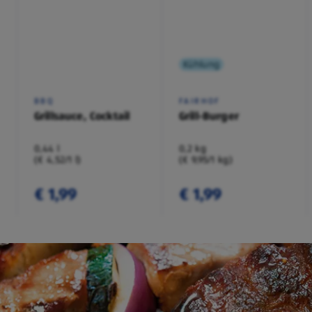
Kühlung
BBQ
FAIRHOF
Grillsauce, Cocktail
Grill-Burger
0,44 l
0,2 kg
(€ 4,52/1 l)
(€ 9,95/1 kg)
€ 1,99
€ 1,99