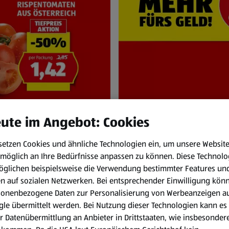
ute im Angebot: Cookies
setzen Cookies und ähnliche Technologien ein, um unsere Websit
NEN
HOFER Pr
möglich an Ihre Bedürfnisse anpassen zu können.
Diese Technolo
und Sa. 8.8.
Immer zum HOFER
öglichen beispielsweise die Verwendung bestimmter Features un
en auf sozialen Netzwerken. Bei entsprechender Einwilligung kön
sonenbezogene Daten zur Personalisierung von Werbeanzeigen a
le übermittelt werden. Bei Nutzung dieser Technologien kann es
r Datenübermittlung an Anbieter in Drittstaaten, wie insbesondere