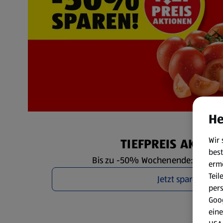
He
Wir 
TIEFPREIS AKTIO
best
Bis zu -50% Wochenende: Fr. 7.8. 
erm
Teil
Jetzt sparen
per
Goog
eine