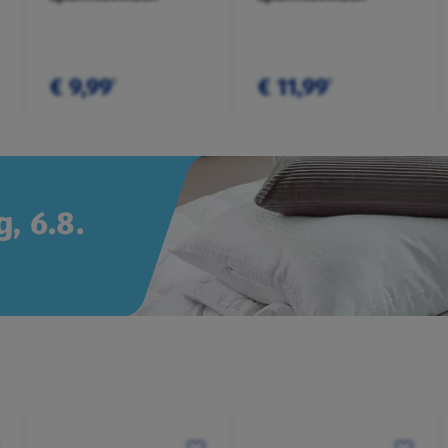
€ 9,99
€ 11,99
¹
¹
, 6.8.