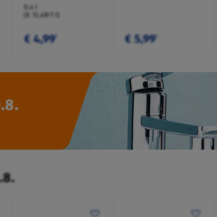
0,4 l
(€ 12,48/1 l)
€ 4,99
€ 5,99
¹
¹
.8.
.8.