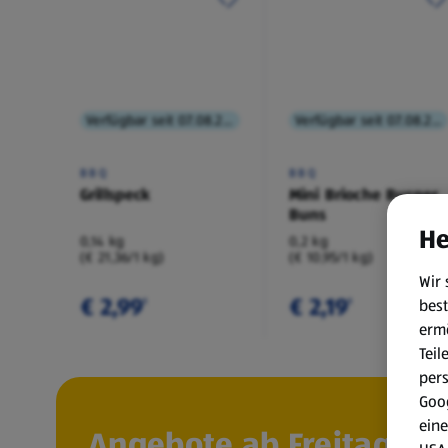
Verfügbar seit 07.08.2026
Verfügbar seit 07.08.2026
BBQ
BBQ
Grillspeck
Mini Brioche Burger
Buns
He
0,14 kg
0,2 kg
(€ 21,36/1 kg)
(€ 10,95/1 kg)
Wir 
€ 2,99
€ 2,19
best
¹
¹
erm
Teil
per
Goog
eine
Angebote ab Freitag, 7.8