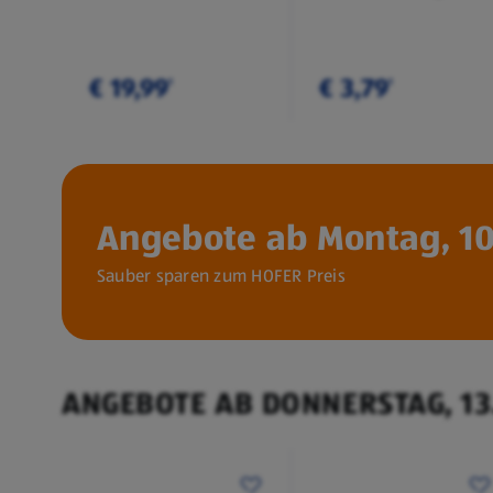
€ 19,99
€ 3,79
¹
¹
Angebote ab Montag, 10
Sauber sparen zum HOFER Preis
ANGEBOTE AB DONNERSTAG, 13