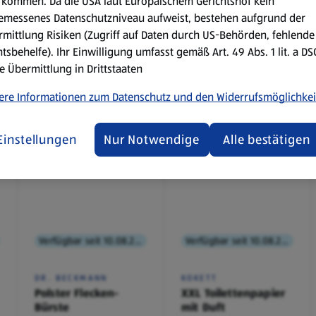
kommen. Da die USA laut Europäischem Gerichtshof kein
emessenes Datenschutzniveau aufweist, bestehen aufgrund der
mittlung Risiken (Zugriff auf Daten durch US-Behörden, fehlende
tsbehelfe). Ihr Einwilligung umfasst gemäß Art. 49 Abs. 1 lit. a D
e Übermittlung in Drittstaaten
ere Informationen zum Datenschutz und den Widerrufsmöglichkei
Einstellungen
Nur Notwendige
Alle bestätigen
Verfügbar seit 10.08.2026
Verfügbar seit 10.08.2026
DR. BECKMANN
KOKETT
Polster Flecken-
XXL Toilettenpapier
Bürste
mit Duft