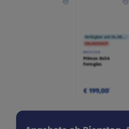
Verfügbar seit 04.08.2026
ONLINESHOP
BRESSER
Primax 8x56
Fernglas
€ 199,00
¹