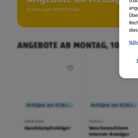
USA 
ang
Grillen zum HOFER Preis
Über
Rech
dies
Näh
ANGEBOTE AB MONTAG, 10.8.
Verfügbar seit 10.08.2026
Verfügbar seit 10.08.2026
AMBIANO
TANDIL
Handdampfreiniger
Waschmaschinen
Intensiv-Reiniger