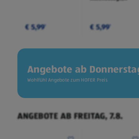
Doppelpkg.
€ 5,99
€ 5,99
¹
¹
Angebote ab Donnerstag
Wohlfühl Angebote zum HOFER Preis
ANGEBOTE AB FREITAG, 7.8.