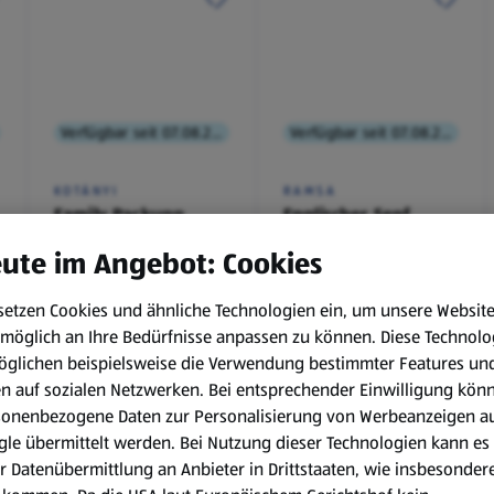
Verfügbar seit 07.08.2026
Verfügbar seit 07.08.2026
KOTÁNYI
RAMSA
Family Packung,
Englischer Senf
Brathendl
ute im Angebot: Cookies
Würzmischung
0,1 kg
(€ 9,90/1 kg)
setzen Cookies und ähnliche Technologien ein, um unsere Websit
€ 2,49
€ 0,99
möglich an Ihre Bedürfnisse anpassen zu können.
Diese Technolo
¹
¹
˒
²
€ 1,29
öglichen beispielsweise die Verwendung bestimmter Features un
en auf sozialen Netzwerken. Bei entsprechender Einwilligung kön
sonenbezogene Daten zur Personalisierung von Werbeanzeigen a
le übermittelt werden. Bei Nutzung dieser Technologien kann es
r Datenübermittlung an Anbieter in Drittstaaten, wie insbesondere
.