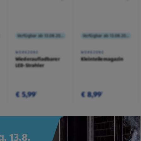
Verfügbar ab 13.08.2026
Verfügbar ab 13.08.2026
WORKZONE
WORKZONE
Wiederaufladbarer
Kleinteilemagazin
LED-Strahler
€ 5,99
€ 8,99
¹
¹
, 13.8.