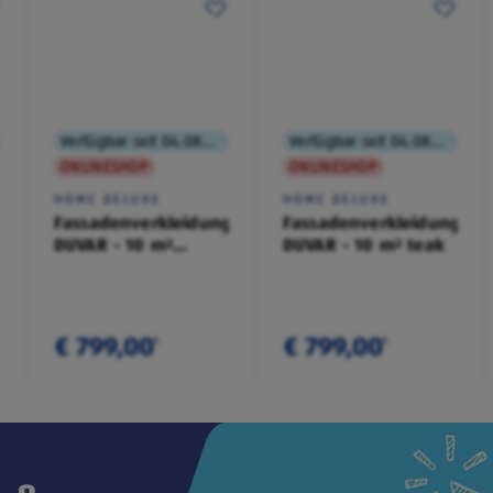
Verfügbar seit 04.08.2026
Verfügbar seit 04.08.2026
ONLINESHOP
ONLINESHOP
HOME DELUXE
HOME DELUXE
Fassadenverkleidung
Fassadenverkleidung
DUVAR - 10 m²
DUVAR - 10 m² teak
anthrazit
€ 799,00
€ 799,00
¹
¹