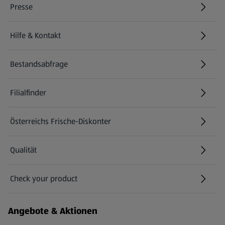
Presse
Hilfe & Kontakt
(öffnet in einem neuen Tab)
Bestandsabfrage
(öffnet in einem neuen Tab)
Filialfinder
Österreichs Frische-Diskonter
Qualität
Check your product
(öffnet in einem neuen Tab)
Angebote & Aktionen