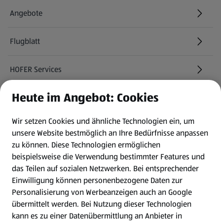
Angebote
Flugblatt
HOFER Services
Heute im Angebot: Cookies
Newsletter
Wir setzen Cookies und ähnliche Technologien ein, um
WhatsApp
unsere Website bestmöglich an Ihre Bedürfnisse anpassen
zu können.
Diese Technologien ermöglichen
Gewinnspiele
beispielsweise die Verwendung bestimmter Features und
das Teilen auf sozialen Netzwerken. Bei entsprechender
Einwilligung können personenbezogene Daten zur
Mein HOFER. Meine Einkäufe.
Personalisierung von Werbeanzeigen auch an Google
übermittelt werden. Bei Nutzung dieser Technologien
Meine Meinung. Mein HOFER.
kann es zu einer Datenübermittlung an Anbieter in