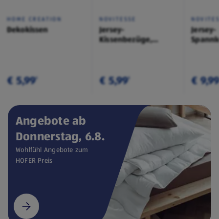
HOME CREATION
NOVITESSE
NOVITE
Dekokissen
Jersey-
Jersey-
Kissenbezüge,
Spannl
Doppelpkg.
€ 5,99
€ 5,99
€ 9,9
¹
¹
Angebote ab
Donnerstag, 6.8.
Wohlfühl Angebote zum
HOFER Preis