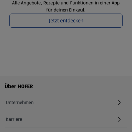
Alle Angebote, Rezepte und Funktionen in einer App
für deinen Einkauf.
Jetzt entdecken
Fußzeilenmenü - weitere Links
Über HOFER
Unternehmen
Karriere
(öffnet in einem neuen Tab)