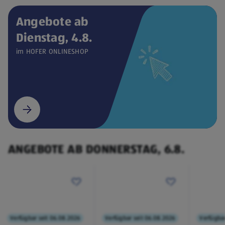
Angebote ab
Dienstag, 4.8.
Verfügbar seit 04.08.2026
ONLINESHOP
im HOFER ONLINESHOP
CEEM
Weintemperierschrank
€ 449,00
¹
(öffnet in einem neuen Tab)
ANGEBOTE AB DONNERSTAG, 6.8.
Verfügbar seit 06.08.2026
Verfügbar seit 06.08.2026
Verfügbar