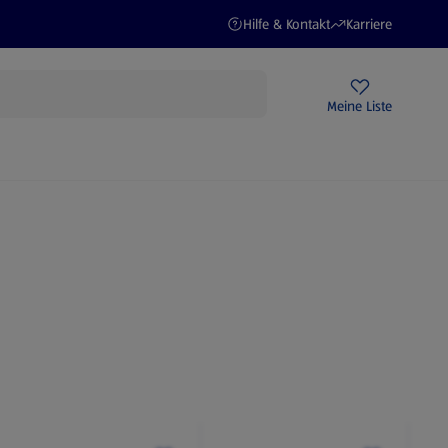
(öffnet in einem neuen Tab)
(öffnet in einem ne
Hilfe & Kontakt
Karriere
Rezeptwelt
Newsletter
HOFER Filialen
Meine Liste
STROM