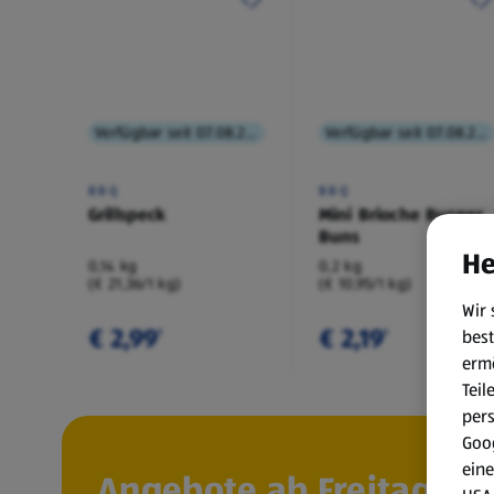
Verfügbar seit 07.08.2026
Verfügbar seit 07.08.2026
BBQ
BBQ
Grillspeck
Mini Brioche Burger
Buns
He
0,14 kg
0,2 kg
(€ 21,36/1 kg)
(€ 10,95/1 kg)
Wir 
€ 2,99
€ 2,19
best
¹
¹
erm
Teil
per
Goog
eine
Angebote ab Freitag, 7.8