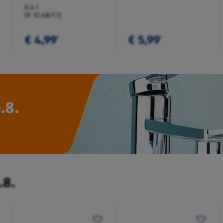
0,4 l
(€ 12,48/1 l)
€ 4,99
€ 5,99
¹
¹
.8.
.8.