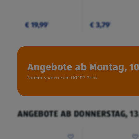
€ 19,99
€ 3,79
¹
¹
Angebote ab Montag, 10
Sauber sparen zum HOFER Preis
ANGEBOTE AB DONNERSTAG, 13