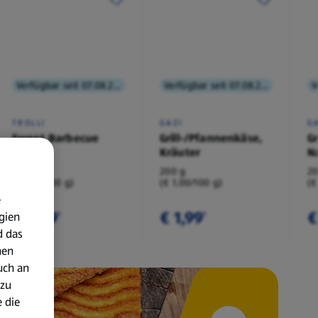
Verfügbar seit 07.08.2026
Verfügbar seit 07.08.2026
TROLLI
GAZI
G
Sweet Barbecue
Grill-/Pfannenkäse,
G
Party
Kräuter
N
360 g
200 g
20
(€ 1,05/100 g)
(€ 1,00/100 g)
(€
e
€ 3,79
€ 1,99
€
gien
¹
¹
d das
nen
uch an
 zu
 die