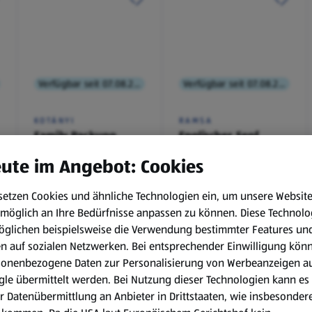
Verfügbar seit 07.08.2026
Verfügbar seit 07.08.2026
KOTÁNYI
RAMSA
Family Packung,
Englischer Senf
Brathendl
ute im Angebot: Cookies
Würzmischung
0,1 kg
(€ 9,90/1 kg)
setzen Cookies und ähnliche Technologien ein, um unsere Websit
€ 2,49
€ 0,99
möglich an Ihre Bedürfnisse anpassen zu können.
Diese Technolo
¹
¹
˒
²
€ 1,29
öglichen beispielsweise die Verwendung bestimmter Features un
en auf sozialen Netzwerken. Bei entsprechender Einwilligung kön
sonenbezogene Daten zur Personalisierung von Werbeanzeigen a
le übermittelt werden. Bei Nutzung dieser Technologien kann es
r Datenübermittlung an Anbieter in Drittstaaten, wie insbesondere
.