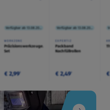
Verfügbar ab 13.08.2026
Verfügbar ab 13.08.2026
WORKZONE
EXPERTIZ
K
Präzisionswerkzeuge/Messer-
Packband
T
Set
Nachfüllrollen
€ 2,99
€ 2,49
€
¹
¹