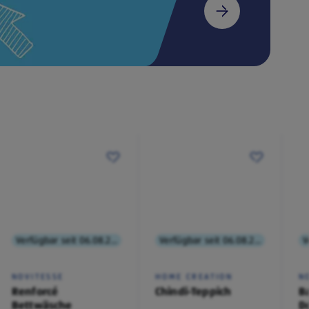
Verfügbar seit 06.08.2026
Verfügbar seit 06.08.2026
NOVITESSE
HOME CREATION
N
Renforcé
Chindi-Teppich
B
Bettwäsche
D