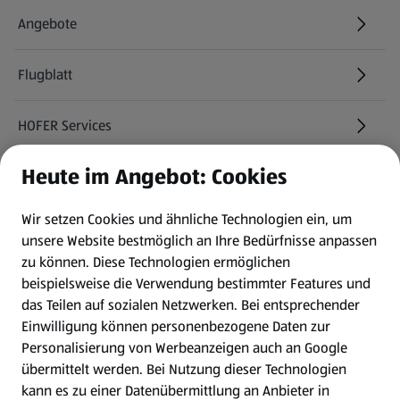
Angebote
Flugblatt
HOFER Services
Heute im Angebot: Cookies
Newsletter
Wir setzen Cookies und ähnliche Technologien ein, um
WhatsApp
unsere Website bestmöglich an Ihre Bedürfnisse anpassen
zu können.
Diese Technologien ermöglichen
Gewinnspiele
beispielsweise die Verwendung bestimmter Features und
das Teilen auf sozialen Netzwerken. Bei entsprechender
Einwilligung können personenbezogene Daten zur
Mein HOFER. Meine Einkäufe.
Personalisierung von Werbeanzeigen auch an Google
übermittelt werden. Bei Nutzung dieser Technologien
Meine Meinung. Mein HOFER.
kann es zu einer Datenübermittlung an Anbieter in