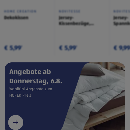
HOME CREATION
NOVITESSE
NOVITE
Dekokissen
Jersey-
Jersey-
Kissenbezüge,
Spannl
Doppelpkg.
€ 5,99
€ 5,99
€ 9,9
¹
¹
Angebote ab
Donnerstag, 6.8.
Wohlfühl Angebote zum
HOFER Preis