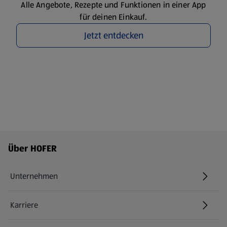
Alle Angebote, Rezepte und Funktionen in einer App
für deinen Einkauf.
Jetzt entdecken
Fußzeilenmenü - weitere Links
Über HOFER
Unternehmen
Karriere
(öffnet in einem neuen Tab)