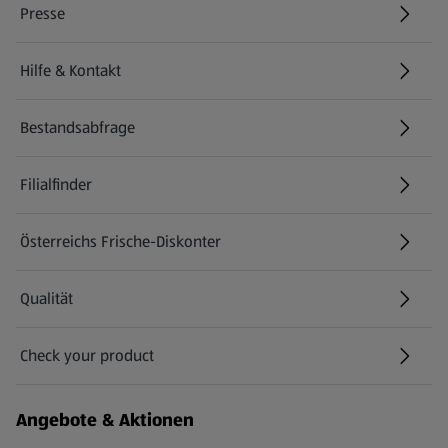
Presse
Hilfe & Kontakt
(öffnet in einem neuen Tab)
Bestandsabfrage
(öffnet in einem neuen Tab)
Filialfinder
Österreichs Frische-Diskonter
Qualität
Check your product
(öffnet in einem neuen Tab)
Angebote & Aktionen