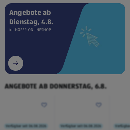
Angebote ab
Dienstag, 4.8.
Verfügbar seit 04.08.2026
ONLINESHOP
im HOFER ONLINESHOP
CEEM
Weintemperierschrank
€ 449,00
¹
(öffnet in einem neuen Tab)
ANGEBOTE AB DONNERSTAG, 6.8.
Verfügbar seit 06.08.2026
Verfügbar seit 06.08.2026
Verfügbar