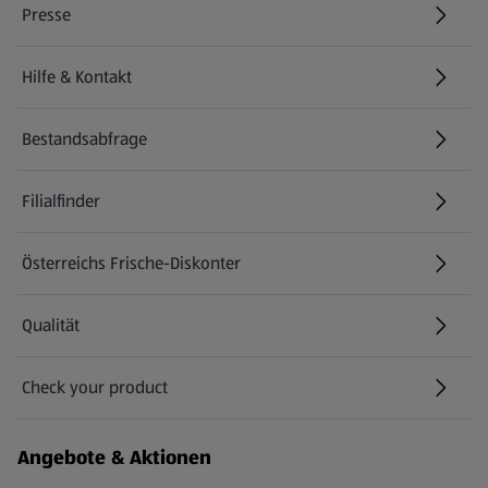
Presse
Hilfe & Kontakt
(öffnet in einem neuen Tab)
Bestandsabfrage
(öffnet in einem neuen Tab)
Filialfinder
Österreichs Frische-Diskonter
Qualität
Check your product
(öffnet in einem neuen Tab)
Angebote & Aktionen