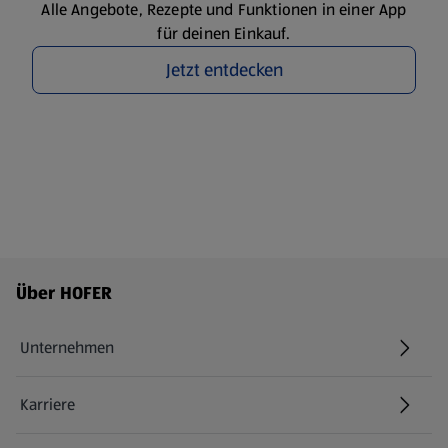
Alle Angebote, Rezepte und Funktionen in einer App
für deinen Einkauf.
Jetzt entdecken
Fußzeilenmenü - weitere Links
Über HOFER
Unternehmen
Karriere
(öffnet in einem neuen Tab)