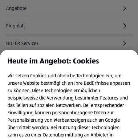
Angebote
Flugblatt
HOFER Services
Heute im Angebot: Cookies
Newsletter
Wir setzen Cookies und ähnliche Technologien ein, um
WhatsApp
unsere Website bestmöglich an Ihre Bedürfnisse anpassen
zu können.
Diese Technologien ermöglichen
Gewinnspiele
beispielsweise die Verwendung bestimmter Features und
das Teilen auf sozialen Netzwerken. Bei entsprechender
Einwilligung können personenbezogene Daten zur
Mein HOFER. Meine Einkäufe.
Personalisierung von Werbeanzeigen auch an Google
übermittelt werden. Bei Nutzung dieser Technologien
Meine Meinung. Mein HOFER.
kann es zu einer Datenübermittlung an Anbieter in