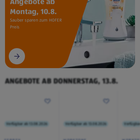
Angebote ab
Montag, 10.8.
Sauber sparen zum HOFER
Preis
ANGEBOTE AB DONNERSTAG, 13.8.
Verfügbar ab 13.08.2026
Verfügbar ab 13.08.2026
Verfügba